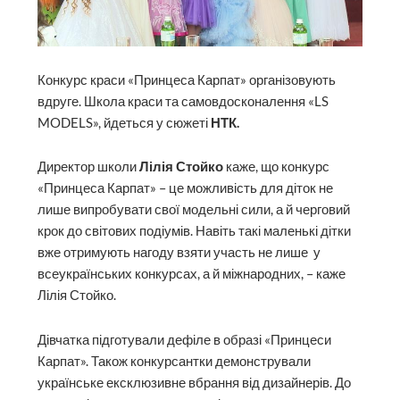
Конкурс краси «Принцеса Карпат» організовують
вдруге. Школа краси та самовдосконалення «LS
MODELS», йдеться у сюжеті
НТК.
Директор школи
Лілія Стойко
каже, що конкурс
«Принцеса Карпат» – це можливість для діток не
лише випробувати свої модельні сили, а й черговий
крок до світових подіумів. Навіть такі маленькі дітки
вже отримують нагоду взяти участь не лише у
всеукраїнських конкурсах, а й міжнародних, – каже
Лілія Стойко.
Дівчатка підготували дефіле в образі «Принцеси
Карпат». Також конкурсантки демонстрували
українське ексклюзивне вбрання від дизайнерів. До