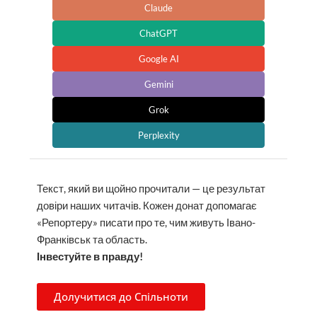
Claude
ChatGPT
Google AI
Gemini
Grok
Perplexity
Текст, який ви щойно прочитали — це результат
довіри наших читачів. Кожен донат допомагає
«Репортеру» писати про те, чим живуть Івано-
Франківськ та область.
Інвестуйте в правду!
Долучитися до Спільноти