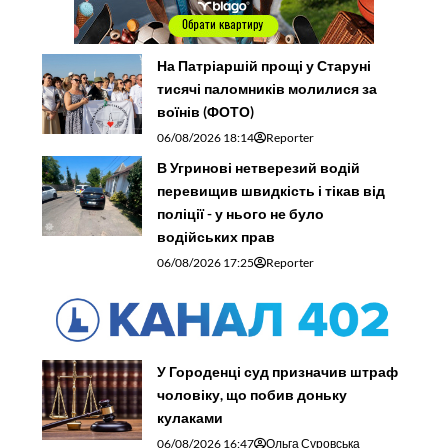
На Патріаршій прощі у Старуні
тисячі паломників молилися за
воїнів (ФОТО)
06/08/2026 18:14
Reporter
В Угринові нетверезий водій
перевищив швидкість і тікав від
поліції - у нього не було
водійських прав
06/08/2026 17:25
Reporter
У Городенці суд призначив штраф
чоловіку, що побив доньку
кулаками
06/08/2026 16:47
Ольга Суровська