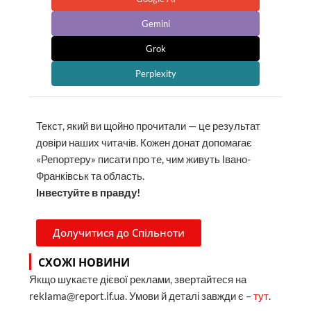
Gemini
Grok
Perplexity
Текст, який ви щойно прочитали — це результат
довіри наших читачів. Кожен донат допомагає
«Репортеру» писати про те, чим живуть Івано-
Франківськ та область.
Інвестуйте в правду!
Долучитися до Спільноти
СХОЖІ НОВИНИ
Якщо шукаєте дієвої реклами, звертайтеся на
reklama@report.if.ua. Умови й деталі завжди є –
тут
.