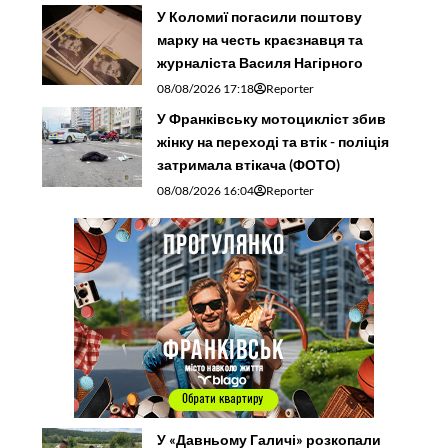
У Коломиї погасили поштову
марку на честь краєзнавця та
журналіста Василя Нагірного
08/08/2026 17:18
Reporter
У Франківську мотоцикліст збив
жінку на переході та втік - поліція
затримала втікача (ФОТО)
08/08/2026 16:04
Reporter
У «Давньому Галичі» розкопали