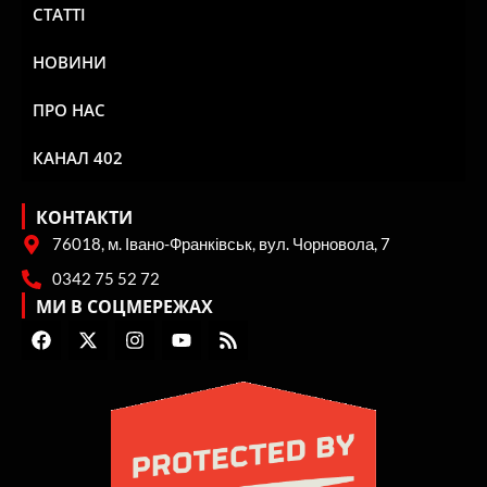
СТАТТІ
НОВИНИ
ПРО НАС
КАНАЛ 402
КОНТАКТИ
76018, м. Івано-Франківськ, вул. Чорновола, 7
0342 75 52 72
МИ В СОЦМЕРЕЖАХ
F
X
I
Y
R
a
-
n
o
s
c
t
s
u
s
e
w
t
t
b
i
a
u
o
t
g
b
o
t
r
e
k
e
a
r
m