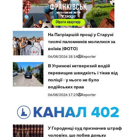
На Патріаршій прощі у Старуні
тисячі паломників молилися за
воїнів (ФОТО)
06/08/2026 18:14
Reporter
В Угринові нетверезий водій
перевищив швидкість і тікав від
поліції - у нього не було
водійських прав
06/08/2026 17:25
Reporter
У Городенці суд призначив штраф
чоловіку, що побив доньку