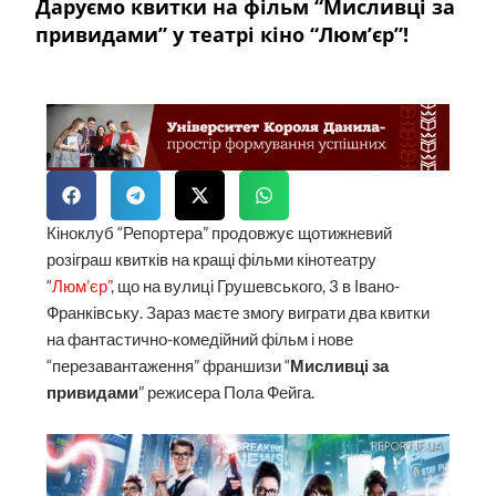
Даруємо квитки на фільм “Мисливці за
привидами” у театрі кіно “Люм’єр”!
Кіноклуб “Репортера” продовжує щотижневий
розіграш квитків на кращі фільми кінотеатру
“
Люм’єр”
, що на вулиці Грушевського, 3 в Івано-
Франківську. Зараз маєте змогу виграти два квитки
на фантастично-комедійний фільм і нове
“перезавантаження” франшизи “
Мисливці за
привидами
” режисера Пола Фейга.