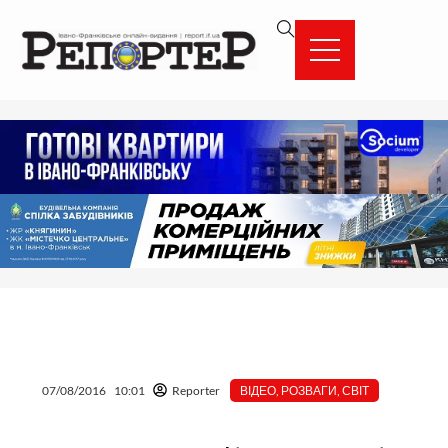
Перейти
вмісту
до
вмісту
07/08/2016
10:01
Reporter
ВІДЕО
,
РОЗВАГИ
,
СВІТ