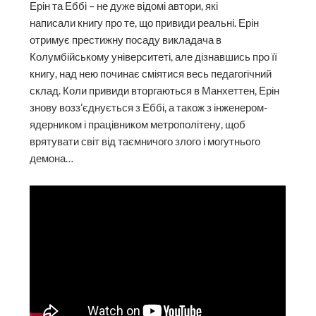
Ерін та Еббі – не дуже відомі автори, які
написали книгу про те, що привиди реальні. Ерін
отримує престижну посаду викладача в
Колумбійському університеті, але дізнавшись про її
книгу, над нею починає сміятися весь педагогічний
склад. Коли привиди вторгаються в Манхеттен, Ерін
знову возз’єднується з Еббі, а також з інженером-
ядерником і працівником метрополітену, щоб
врятувати світ від таємничого злого і могутнього
демона…