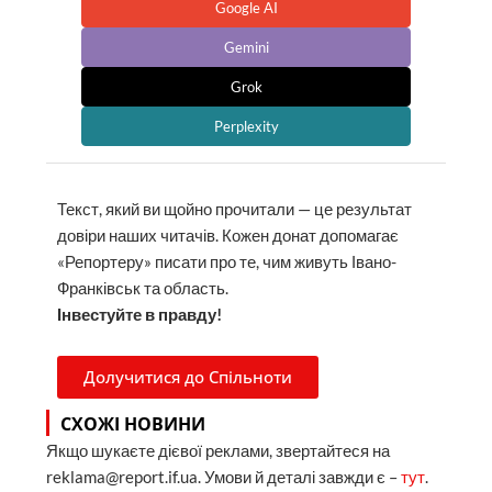
Google AI
Gemini
Grok
Perplexity
Текст, який ви щойно прочитали — це результат
довіри наших читачів. Кожен донат допомагає
«Репортеру» писати про те, чим живуть Івано-
Франківськ та область.
Інвестуйте в правду!
Долучитися до Спільноти
СХОЖІ НОВИНИ
Якщо шукаєте дієвої реклами, звертайтеся на
reklama@report.if.ua. Умови й деталі завжди є –
тут
.