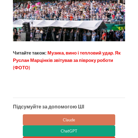
Читайте також:
Музика, вино і тепловий удар. Як
Руслан Марцінків звітував за півроку роботи
(ФОТО)
Підсумуйте за допомогою ШІ
Claude
ChatGPT