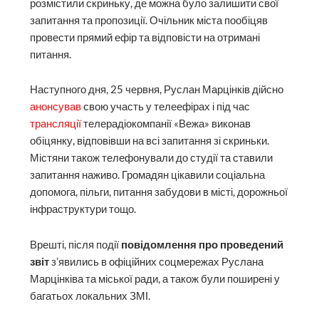
розмістили скриньку, де можна було залишити свої
запитання та пропозиції. Очільник міста пообіцяв
провести прямий ефір та відповісти на отримані
питання.
Наступного дня, 25 червня, Руслан Марцінків дійсно
анонсував
свою участь у телеефірах і під час
трансляції
телерадіокомпанії «Вежа» виконав
обіцянку, відповівши на всі запитання зі скриньки.
Містяни також телефонували до студії та ставили
запитання наживо. Громадян цікавили соціальна
допомога, пільги, питання забудови в місті, дорожньої
інфраструктури тощо.
Врешті, після події
повідомлення про проведений
звіт
з’явились в офіційних соцмережах Руслана
Марцінківа та міської ради, а також були поширені у
багатьох локальних ЗМІ.