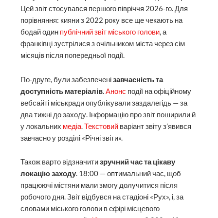
Цей звіт стосувався
першого півріччя 2026-го
.
Для
порівняння: кияни з 2022 року все ще чекають на
бодай один
публічний звіт міського голови
, а
франківці зустрілися з очільником міста через сім
місяців після попередньої події.
По-друге, були забезпечені
завчасність та
доступність матеріалів
.
Анонс
події на офіційному
вебсайті міськради опублікували заздалегідь — за
два тижні до заходу. Інформацію про звіт поширили й
у локальних
медіа
.
Текстовий
варіант звіту з’явився
завчасно у розділі «Річні звіти».
Також варто відзначити
зручний час та цікаву
локацію заходу
. 18:00 — оптимальний час, щоб
працюючі містяни мали змогу долучитися після
робочого дня. Звіт відбувся на стадіоні «Рух», і, за
словами міського голови в ефірі місцевого