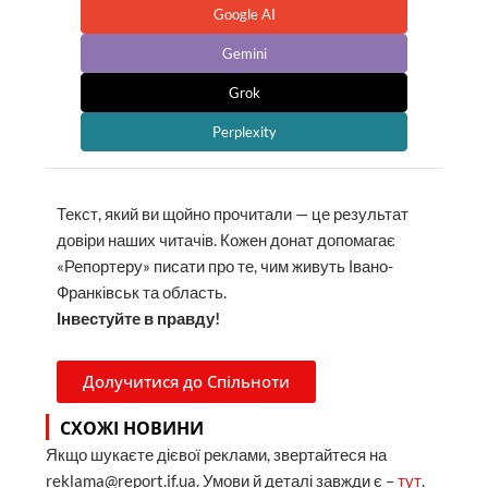
Google AI
Gemini
Grok
Perplexity
Текст, який ви щойно прочитали — це результат
довіри наших читачів. Кожен донат допомагає
«Репортеру» писати про те, чим живуть Івано-
Франківськ та область.
Інвестуйте в правду!
Долучитися до Спільноти
СХОЖІ НОВИНИ
Якщо шукаєте дієвої реклами, звертайтеся на
reklama@report.if.ua. Умови й деталі завжди є –
тут
.