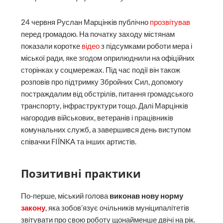
24 червня Руслан Марцінків публічно
прозвітував
перед громадою. На початку заходу містянам
показали коротке
відео
з підсумками роботи мера і
міської ради, яке згодом оприлюднили на офіційних
сторінках у соцмережах. Під час події він також
розповів про підтримку Збройних Сил, допомогу
постраждалим від обстрілів, питання громадського
транспорту, інфраструктури тощо. Далі Марцінків
нагородив військових, ветеранів і працівників
комунальних служб, а завершився день виступом
співачки FIЇNKA та інших артистів.
Позитивні практики
По-перше, міський голова
виконав нову норму
закону
, яка зобов’язує очільників муніципалітетів
звітувати про свою роботу щонайменше двічі на рік.