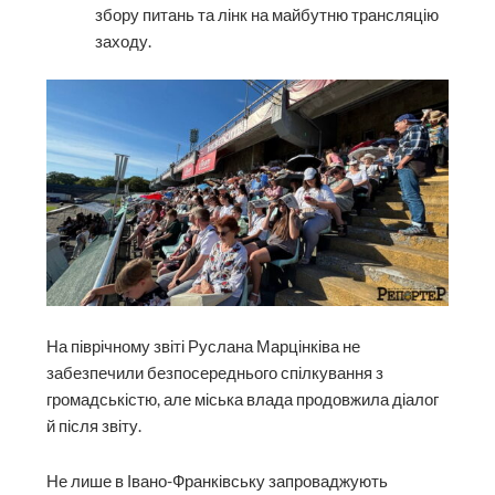
збору питань та лінк на майбутню трансляцію
заходу.
На піврічному звіті Руслана Марцінківа не
забезпечили безпосереднього спілкування з
громадськістю, але міська влада продовжила діалог
й після звіту.
Не лише в Івано-Франківську запроваджують