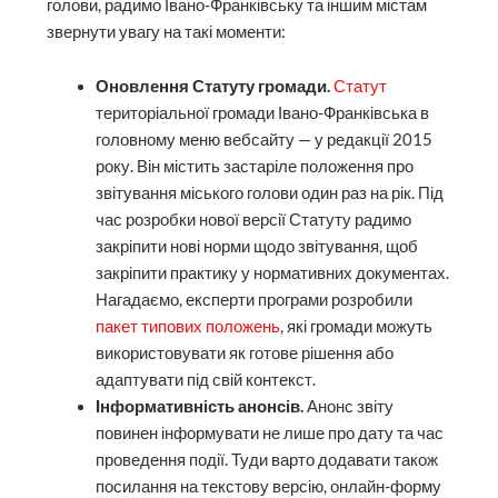
голови, радимо Івано-Франківську та іншим містам
звернути увагу на такі моменти:
Оновлення Статуту громади.
Статут
територіальної громади Івано-Франківська в
головному меню вебсайту — у редакції 2015
року. Він містить застаріле положення про
звітування міського голови один раз на рік. Під
час розробки нової версії Статуту радимо
закріпити нові норми щодо звітування, щоб
закріпити практику у нормативних документах.
Нагадаємо, експерти програми розробили
пакет типових положень
, які громади можуть
використовувати як готове рішення або
адаптувати під свій контекст.
Інформативність анонсів.
Анонс звіту
повинен інформувати не лише про дату та час
проведення події. Туди варто додавати також
посилання на текстову версію, онлайн-форму