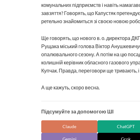
комунальних підприємств і навіть намагався
завзяття? Говорять, що Капустяк претендує
ретельно знайомиться зі своєю новою роб
Ще говорять, що нового в. о. директора Д
Рущака міський голова Віктор Анушкевичус
опалювального сезону. А потім на цю посаду
колишній керівник обласного газового упр
Купчак. Правда, переговори ще тривають, і 
А ще кажуть, скоро весна.
Підсумуйте за допомогою ШІ
Claude
ChatGPT
Gemini
Grok