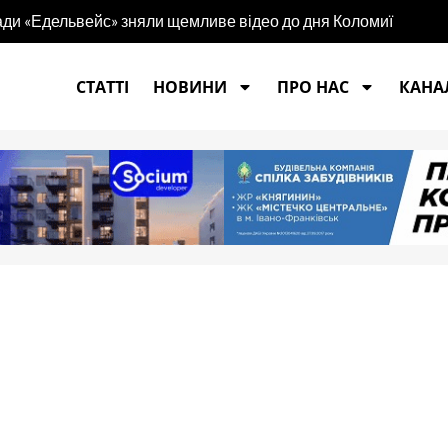
игади «Едельвейс» зняли щемливе відео до дня Коломиї
СТАТТІ
НОВИНИ
ПРО НАС
КАНАЛ