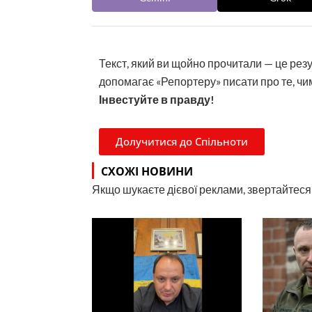
Текст, який ви щойно прочитали — це рез
допомагає «Репортеру» писати про те, чим
Інвестуйте в правду!
Долучитися до Спільноти
СХОЖІ НОВИНИ
Якщо шукаєте дієвої реклами, звертайтеся н