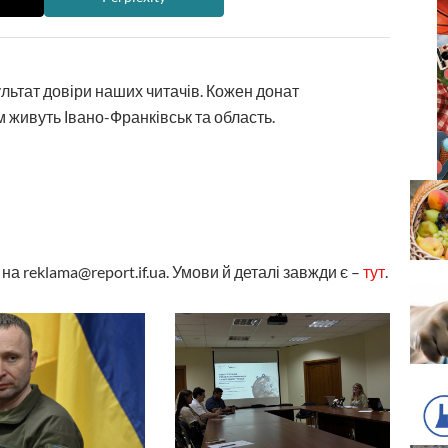
ультат довіри наших читачів. Кожен донат
 живуть Івано-Франківськ та область.
а reklama@report.if.ua. Умови й деталі завжди є –
тут
.