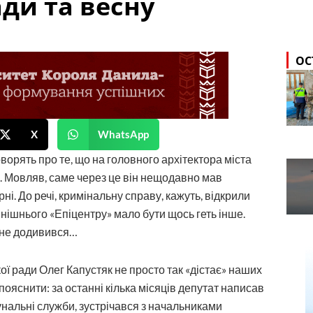
ади та весну
ОС
X
WhatsApp
ворять про те, що на головного архітектора міста
у. Мовляв, саме через це він нещодавно мав
рні. До речі, кримінальну справу, кажуть, відкрили
нинішнього «Епіцентру» мало бути щось геть інше.
м не додивився…
ої ради Олег Капустяк не просто так «дістає» наших
пояснити: за останні кілька місяців депутат написав
мунальні служби, зустрічався з начальниками