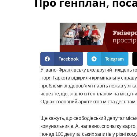
Про генплан, пос
Facebook
Telegram
У Івано-Франківську вже другий тиждень го
Ігоря Гаркота відкрили кримінальну справ
проблеми зі здоров’ям і навіть лежав у ліка
через те, що, згідно із генпланом на місці 
Однак, головний архітектор міста десь та
Ще кажуть, що свободівський депутат міськ
комунальників. А, напевно, спочатку варто 
понад 100 депутатських запитів у різні ко