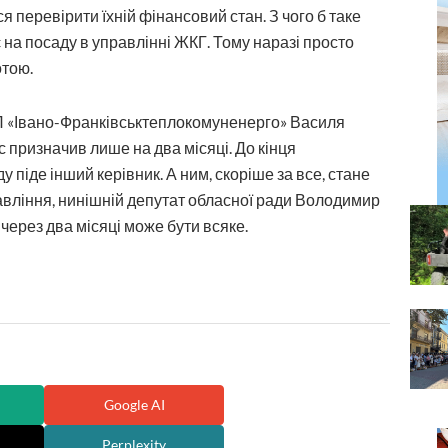
 перевірити їхній фінансовий стан. З чого б таке
 на посаду в управлінні ЖКГ. Тому наразі просто
отою.
КП «Івано-Франківськтеплокомуненерго» Василя
 призначив лише на два місяці. До кінця
 піде інший керівник. А ним, скоріше за все, стане
авління, нинішній депутат обласної ради Володимир
через два місяці може бути всяке.
Google AI
Perplexity