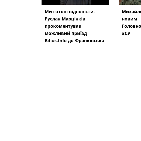
Ми готові відповісти.
Михайло
Руслан Марцінків
новим
прокоментував
Головн
можливий приїзд
ЗСУ
Bihus.Info до Франківська