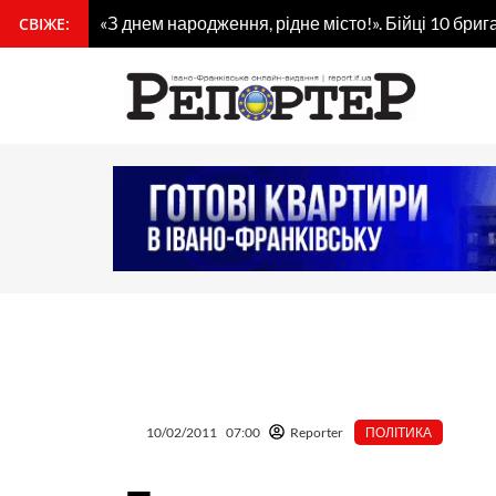
Перейти
«З днем народження, рідне місто!». Бійці 10 бр
СВІЖЕ:
вмісту
до
вмісту
10/02/2011
07:00
Reporter
ПОЛІТИКА