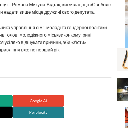
вця – Романа Микули. Відтак, виглядає, що «Свободі»
и надати вище місце дружині свого депутата.
ника управління сім’ї, молоді та гендерної політики
яв голові молодіжного міськвиконкому Ірині
я усіляко відшукати причини, аби «з’їсти»
равління вже не перший рік.
Google AI
Perplexity