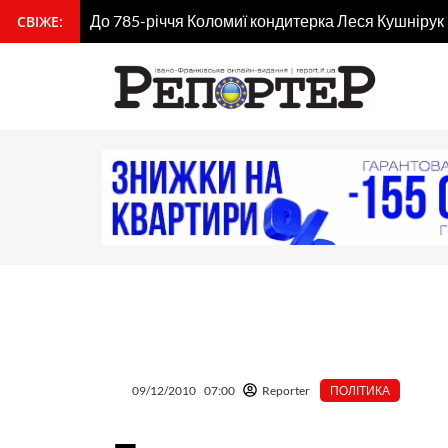
Перейти
До 785-річчя Коломиї кондитерка Леся Кушнірук
СВІЖЕ:
вмісту
до
вмісту
09/12/2010
07:00
Reporter
ПОЛІТИКА