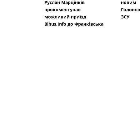
Руслан Марцінків
новим
прокоментував
Головн
можливий приїзд
ЗСУ
Bihus.Info до Франківська