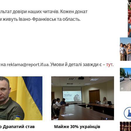
ультат довіри наших читачів. Кожен донат
 живуть Івано-Франківськ та область.
а reklama@report.if.ua. Умови й деталі завжди є –
тут
.
 Драпатий став
Майже 30% українців