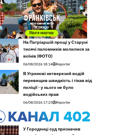
На Патріаршій прощі у Старуні
тисячі паломників молилися за
воїнів (ФОТО)
06/08/2026 18:14
Reporter
В Угринові нетверезий водій
перевищив швидкість і тікав від
поліції - у нього не було
водійських прав
06/08/2026 17:25
Reporter
У Городенці суд призначив