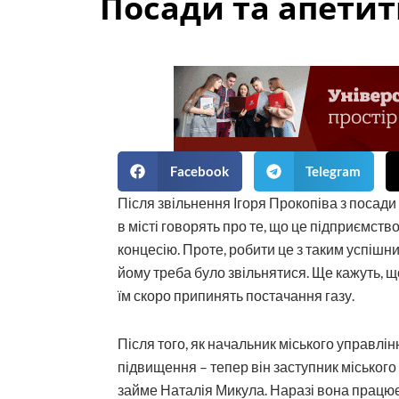
Посади та апети
Facebook
Telegram
Після звільнення Ігоря Прокопіва з посад
в місті говорять про те, що це підприємств
концесію. Проте, робити це з таким успішни
йому треба було звільнятися. Ще кажуть, 
їм скоро припинять постачання газу.
Після того, як начальник міського управлі
підвищення – тепер він заступник міського 
займе Наталія Микула. Наразі вона працю