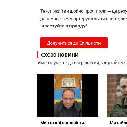
Текст, який ви щойно прочитали — це рез
допомагає «Репортеру» писати про те, чим
Інвестуйте в правду!
Долучитися до Спільноти
СХОЖІ НОВИНИ
Якщо шукаєте дієвої реклами, звертайтеся н
Ми готові відповісти.
Михайло