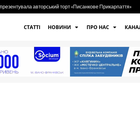
 презентувала авторський торт «Писанкове Прикарпаття»
СТАТТІ
НОВИНИ
ПРО НАС
КАНАЛ