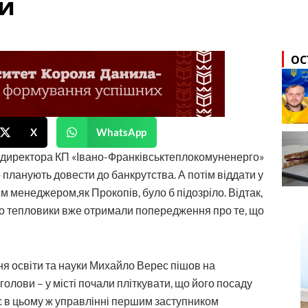
ти
ОС
X
WhatsApp
и директора КП «Івано-Франківськтеплокомуненерго»
о планують довести до банкрутства. А потім віддати у
м менеджером,як Прокопів, було б підозріло. Відтак,
що тепловики вже отримали попередження про те, що
ння освіти та науки Михайло Верес пішов на
голови – у місті почали пліткувати, що його посаду
є в цьому ж управлінні першим заступником