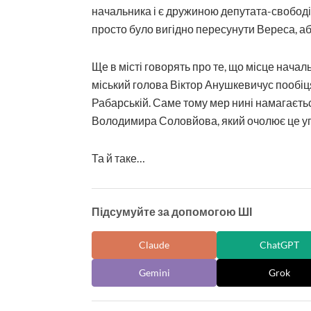
начальника і є дружиною депутата-свободі
просто було вигідно пересунути Вереса, аб
Ще в місті говорять про те, що місце началь
міський голова Віктор Анушкевичус пообіц
Рабарській. Саме тому мер нині намагаєтьс
Володимира Соловйова, який очолює це уп
Та й таке…
Підсумуйте за допомогою ШІ
Claude
ChatGPT
Gemini
Grok