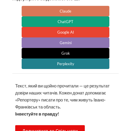
Claude
ChatGPT
Google AI
Gemini
Grok
Perplexity
Текст, який ви щойно прочитали — це результат
довіри наших читачів. Кожен донат допомагає
«Репортеру» писати про те, чим живуть Івано-
Франківськ та область.
Інвестуйте в правду!
Долучитися до Спільноти