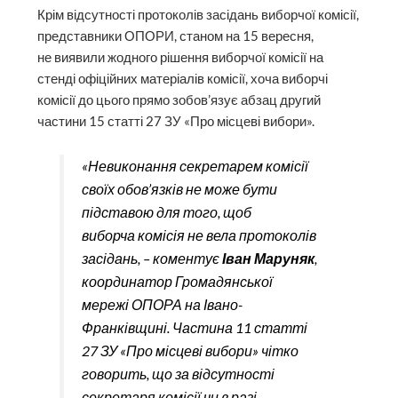
Крім відсутності протоколів засідань виборчої комісії,
представники ОПОРИ, станом на 15 вересня,
не виявили жодного рішення виборчої комісії на
стенді офіційних матеріалів комісії, хоча виборчі
комісії до цього прямо зобов’язує абзац другий
частини 15 статті 27 ЗУ «Про місцеві вибори».
«Невиконання секретарем комісії
своїх обов’язків не може бути
підставою для того, щоб
виборча комісія не вела протоколів
засідань, – коментує
Іван Маруняк
,
координатор Громадянської
мережі ОПОРА на Івано-
Франківщині. Частина 11 статті
27 ЗУ «Про місцеві вибори» чітко
говорить, що за відсутності
секретаря комісії чи в разі