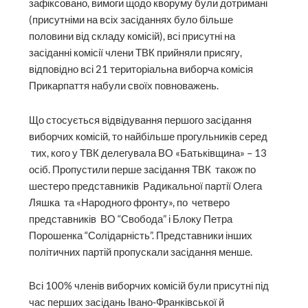
зафіксовано, вимоги щодо кворуму були дотримані
(присутніми на всіх засіданнях було більше
половини від складу комісій), всі присутні на
засіданні комісії члени ТВК прийняли присягу,
відповідно всі 21 територіальна виборча комісія
Прикарпаття набули своїх повноважень.
Що стосується відвідування першого засідання
виборчих комісій, то найбільше прогульників серед
тих, кого у ТВК делегувала ВО «Батьківщина» – 13
осіб. Пропустили перше засідання ТВК також по
шестеро представників Радикальної партії Олега
Ляшка та «Народного фронту», по четверо
представників ВО “Свобода” і Блоку Петра
Порошенка “Солідарність”. Представники інших
політичних партій пропускали засідання менше.
Всі 100% членів виборчих комісій були присутні під
час перших засідань Івано-Франківської й