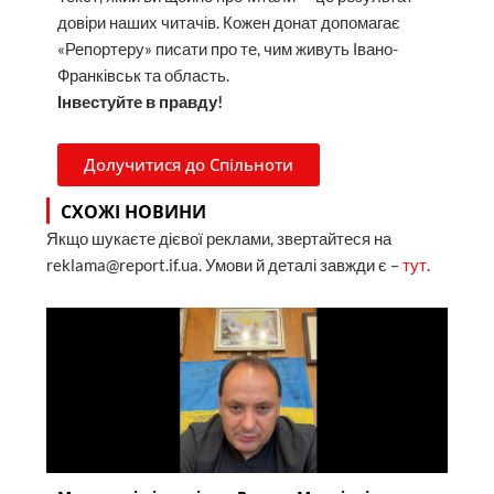
довіри наших читачів. Кожен донат допомагає
«Репортеру» писати про те, чим живуть Івано-
Франківськ та область.
Інвестуйте в правду!
Долучитися до Спільноти
СХОЖІ НОВИНИ
Якщо шукаєте дієвої реклами, звертайтеся на
reklama@report.if.ua. Умови й деталі завжди є –
тут
.