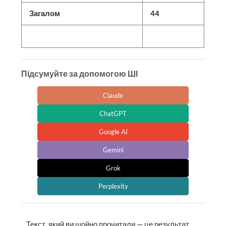
Загалом
44
Підсумуйте за допомогою ШІ
Claude
ChatGPT
Google AI
Gemini
Grok
Perplexity
Текст, який ви щойно прочитали — це результат