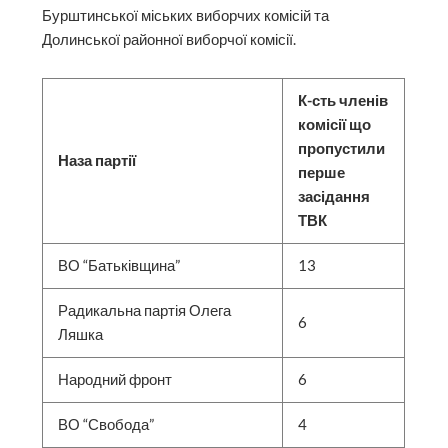
Бурштинської міських виборчих комісій та
Долинської районної виборчої комісії.
К-сть членів
комісії що
пропустили
Наза партії
перше
засідання
ТВК
ВО “Батьківщина”
13
Радикальна партія Олега
6
Ляшка
Народний фронт
6
ВО “Свобода”
4