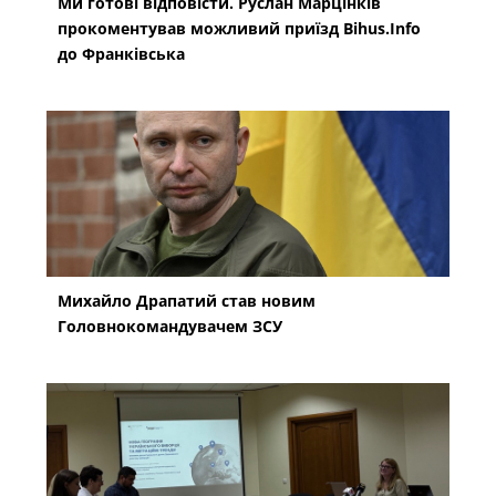
Ми готові відповісти. Руслан Марцінків
прокоментував можливий приїзд Bihus.Info
до Франківська
Михайло Драпатий став новим
Головнокомандувачем ЗСУ