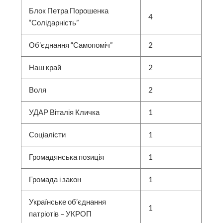
Блок Петра Порошенка
4
“Солідарність”
Об’єднання “Самопоміч”
2
Наш край
2
Воля
2
УДАР Віталія Кличка
1
Соціалісти
1
Громадянська позиція
1
Громада і закон
1
Українське об’єднання
1
патріотів – УКРОП