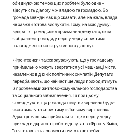
об’єднуючою темою цих проблем було одне –
відсутність діалогу між владою та громадою. Бо
громада завжди має що сказати, але, на жаль, влада
не завжди готова вислухати. Тому, на мою думку,
відкриття громадської приймальні депутата, який
є обранцем громади, у першу чергу сприятиме
налагодженню конструктивного діалогу».
«Фронтовики» також зауважують, що у громадську
приймальню можуть звертатися усі мешканці міста,
незалежно від їхніх політичних симпатій. Депутати
передбачають, що найчастіше люди приходитимуть
із проблемами житлово-комунального господарства
та соціального забезпечення. Та при цьому
стверджують, що розглядатимуть звернення будь-
якого змісту та сприятимуть їхньому вирішенню.
Адже громадська приймальня – це в першу чергу
приклад відкритості роботи депутатів «Фронту Змін»,
їхня готовність допомогти тим, хто потребує