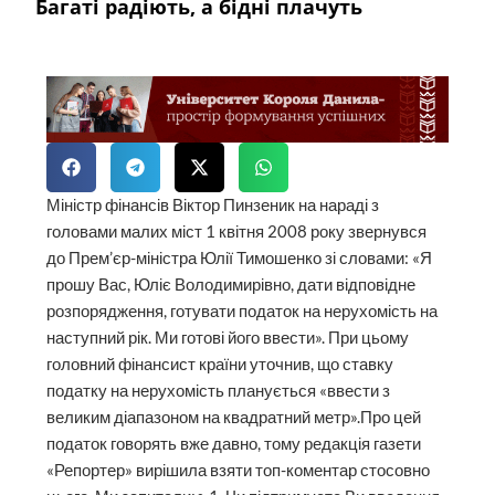
Багаті радіють, а бідні плачуть
Міністр фінансів Віктор Пинзеник на нараді з
головами малих міст 1 квітня 2008 року звернувся
до Прем’єр-міністра Юлії Тимошенко зі словами: «Я
прошу Вас, Юліє Володимирівно, дати відповідне
розпорядження, готувати податок на нерухомість на
наступний рік. Ми готові його ввести». При цьому
головний фінансист країни уточнив, що ставку
податку на нерухомість планується «ввести з
великим діапазоном на квадратний метр».Про цей
податок говорять вже давно, тому редакція газети
«Репортер» вирішила взяти топ-коментар стосовно