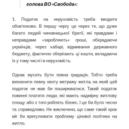
голова ВО «Свобода»:
1. Податок на нерухомість треба вводити
обов’язково. В першу чергу це через те, що дуже
багато людей чиновницької братії, які правдами і
неправдами «заробляють» гроші, обкрадаючи
українців, через хабарі, відмивання державного
бюджету, фактично зберігають ці кошти, вкладаючи
їх у тому числі і в нерухомість.
Однак мусить бути певна градація. Тобто треба
визначити певну квоту метражу житла, на який цей
податок не мав би поширюватися. Такий податок
повинні платити люди, які мають надмірну житлову
площу або з того роблять бізнес. І це би було чесно
та справедливо. Не виключено, що саме такий крок
міг би врегулювати проблему цінової політики на
житло.