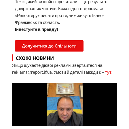
Текст, який ви щойно прочитали — це результат
довіри наших читачів. Кожен донат допомагає
«Репортеру» писати про те, чим живуть Івано-
Франківськ та область.
Інвестуйте в правду!
Долучитися до Спільноти
СХОЖІ НОВИНИ
Якщо шукаєте дієвої реклами, звертайтеся на
reklama@report.if.ua. Умови й деталі завжди є –
тут
.