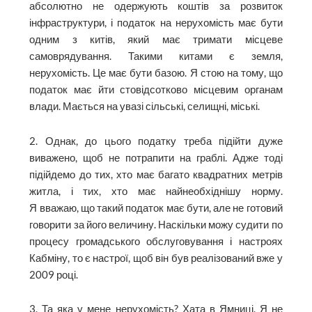
абсолютно не одержують коштів за розвиток
інфраструктури, і податок на нерухомість має бути
одним з китів, який має тримати місцеве
самоврядування. Такими китами є земля,
нерухомість. Це має бути базою. Я стою на тому, що
податок має йти стовідсотково місцевим органам
влади. Мається на увазі сільські, селищні, міські.
2. Однак, до цього податку треба підійти дуже
виважено, щоб не потрапити на граблі. Адже тоді
підійдемо до тих, хто має багато квадратних метрів
житла, і тих, хто має найнеобхіднішу норму.
Я вважаю, що такий податок має бути, але не готовий
говорити за його величину. Наскільки можу судити по
процесу громадського обслуговування і настроях
Кабміну, то є настрої, щоб він був реалізований вже у
2009 році.
3. Та яка у мене нерухомість? Хата в Ямниці. Я не