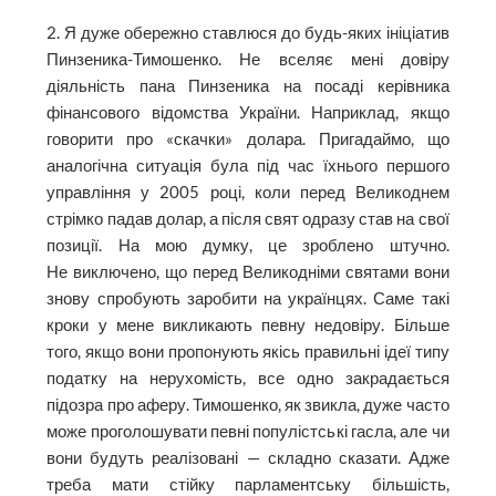
2. Я дуже обережно ставлюся до будь-яких ініціатив
Пинзеника-Тимошенко. Не вселяє мені довіру
діяльність пана Пинзеника на посаді керівника
фінансового відомства України. Наприклад, якщо
говорити про «скачки» долара. Пригадаймо, що
аналогічна ситуація була під час їхнього першого
управління у 2005 році, коли перед Великоднем
стрімко падав долар, а після свят одразу став на свої
позиції. На мою думку, це зроблено штучно.
Не виключено, що перед Великодніми святами вони
знову спробують заробити на українцях. Саме такі
кроки у мене викликають певну недовіру. Більше
того, якщо вони пропонують якісь правильні ідеї типу
податку на нерухомість, все одно закрадається
підозра про аферу. Тимошенко, як звикла, дуже часто
може проголошувати певні популістські гасла, але чи
вони будуть реалізовані — складно сказати. Адже
треба мати стійку парламентську більшість,