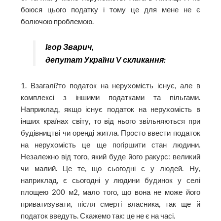
боюся цього податку і тому це для мене не є
болючою проблемою.
Ігор Зварич,
депутат України V скликання:
1. Взагалі?то податок на нерухомість існує, але в
комплексі з іншими податками та пільгами.
Наприклад, якщо існує податок на нерухомість в
інших країнах світу, то від нього звільняються при
будівництві чи оренді житла. Просто ввести податок
на нерухомість це ще погіршити стан людини.
Незалежно від того, який буде його ракурс: великий
чи малий. Це те, що сьогодні є у людей. Ну,
наприклад, є сьогодні у людини будинок у селі
площею 200 м2, мало того, що вона не може його
приватизувати, після смерті власника, так ще й
податок введуть. Скажемо так: це не є на часі.