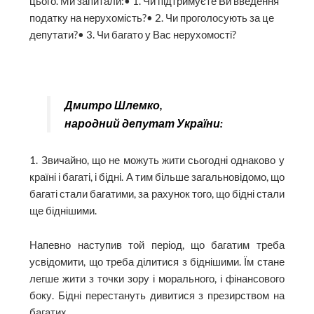
цього. Ми запитали:• 1. Чи підтримуєте Ви введення
податку на нерухомість?• 2. Чи проголосують за це
депутати?• 3. Чи багато у Вас нерухомості?
Дмитро Шлемко,
народний депутат України:
1. Звичайно, що не можуть жити сьогодні однаково у
країні і багаті, і бідні. А тим більше загальновідомо, що
багаті стали багатими, за рахунок того, що бідні стали
ще біднішими.
Напевно наступив той період, що багатим треба
усвідомити, що треба ділитися з біднішими. Їм стане
легше жити з точки зору і морального, і фінансового
боку. Бідні перестануть дивитися з презирством на
багатих.