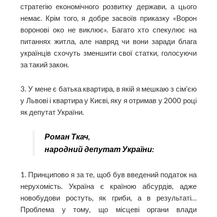
стратегію економічного розвитку держави, а цього
немає. Крім того, я добре засвоїв приказку «Ворон
воронові око не виклює». Багато хто спекулює на
питаннях житла, але навряд чи вони заради блага
українців схочуть зменшити свої статки, голосуючи
за такий закон.
3. У мене є батька квартира, в якій я мешкаю з сім’єю
у Львові і квартира у Києві, яку я отримав у 2000 році
як депутат України.
Роман Ткач,
народний депутат України:
1. Принципово я за те, щоб був введений податок на
нерухомість. Україна є країною абсурдів, адже
новобудови ростуть, як гриби, а в результаті…
Проблема у тому, що місцеві органи влади