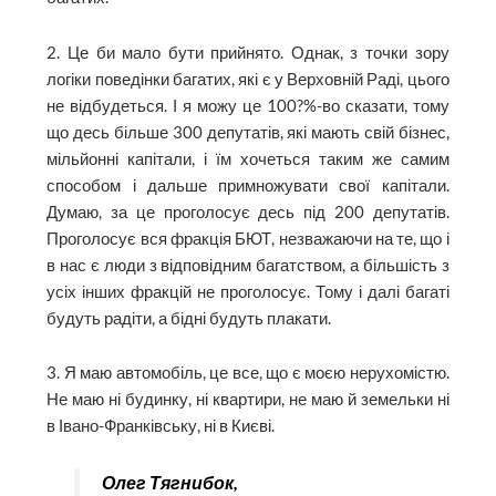
2. Це би мало бути прийнято. Однак, з точки зору
логіки поведінки багатих, які є у Верховній Раді, цього
не відбудеться. І я можу це 100?%-во сказати, тому
що десь більше 300 депутатів, які мають свій бізнес,
мільйонні капітали, і їм хочеться таким же самим
способом і дальше примножувати свої капітали.
Думаю, за це проголосує десь під 200 депутатів.
Проголосує вся фракція БЮТ, незважаючи на те, що і
в нас є люди з відповідним багатством, а більшість з
усіх інших фракцій не проголосує. Тому і далі багаті
будуть радіти, а бідні будуть плакати.
3. Я маю автомобіль, це все, що є моєю нерухомістю.
Не маю ні будинку, ні квартири, не маю й земельки ні
в Івано-Франківську, ні в Києві.
Олег Тягнибок,