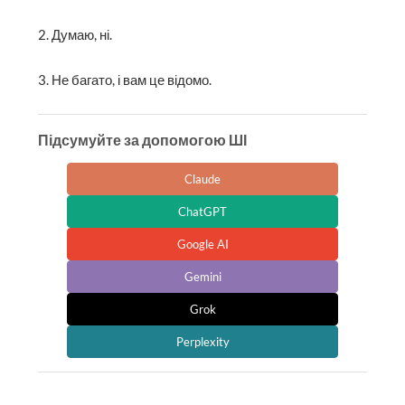
2. Думаю, ні.
3. Не багато, і вам це відомо.
Підсумуйте за допомогою ШІ
Claude
ChatGPT
Google AI
Gemini
Grok
Perplexity