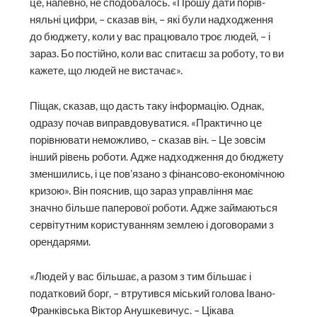
це, напевно, не сподобалось. «Прошу дати порів­
няльні цифри, – сказав він, – які були надходження
до бюджету, коли у вас працювало троє людей, – і
зараз. Бо постійно, коли вас спитаєш за роботу, то ви
кажете, що людей не вистачає».
Піщак, сказав, що дасть таку інформацію. Однак,
одразу почав виправдовуватися. «Практично це
порівнювати неможливо, – сказав він. – Це зовсім
інший рівень роботи. Адже надходження до бюджету
зменшились, і це пов’язано з фінансово-економічною
кризою». Він пояснив, що зараз управління має
значно більше паперової роботи. Адже займаються
сервітутним користуванням землею і договорами з
орендарями.
«Людей у вас більшає, а разом з тим більшає і
податковий борг, – втрутився міський голова Івано-
Франківська Віктор Анушкевичус. – Цікава