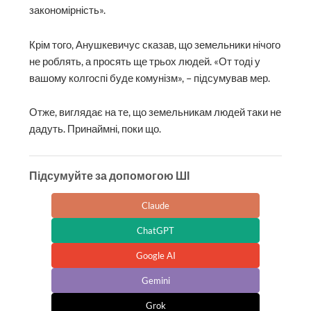
закономірність».
Крім того, Анушкевичус сказав, що земельники нічого
не роблять, а просять ще трьох людей. «От тоді у
вашому колгоспі буде комунізм», – підсумував мер.
Отже, виглядає на те, що земельникам людей таки не
дадуть. Принаймні, поки що.
Підсумуйте за допомогою ШІ
Claude
ChatGPT
Google AI
Gemini
Grok