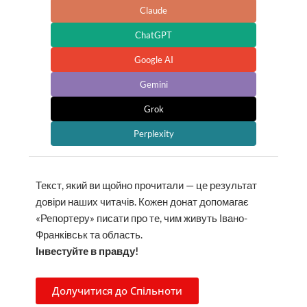
Claude
ChatGPT
Google AI
Gemini
Grok
Perplexity
Текст, який ви щойно прочитали — це результат
довіри наших читачів. Кожен донат допомагає
«Репортеру» писати про те, чим живуть Івано-
Франківськ та область.
Інвестуйте в правду!
Долучитися до Спільноти