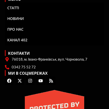
СТАТТІ
НОВИНИ
ПРО НАС
КАНАЛ 402
КОНТАКТИ
76018, м. Івано-Франківськ, вул. Чорновола, 7
0342 75 52 72
МИ В СОЦМЕРЕЖАХ
F
X
I
Y
R
a
-
n
o
s
c
t
s
u
s
e
w
t
t
b
i
a
u
o
t
g
b
o
t
r
e
k
e
a