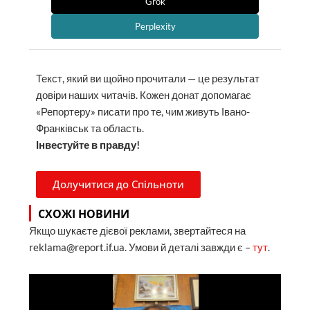
Grok
Perplexity
Текст, який ви щойно прочитали — це результат
довіри наших читачів. Кожен донат допомагає
«Репортеру» писати про те, чим живуть Івано-
Франківськ та область.
Інвестуйте в правду!
Долучитися до Спільноти
СХОЖІ НОВИНИ
Якщо шукаєте дієвої реклами, звертайтеся на
reklama@report.if.ua. Умови й деталі завжди є –
тут
.