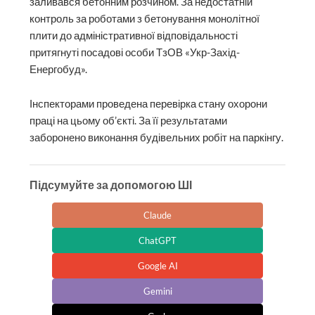
заливався бетонним розчином. За недостатній
контроль за роботами з бетонування монолітної
плити до адміністративної відповідальності
притягнуті посадові особи ТзОВ «Укр-Захід-
Енергобуд».
Інспекторами проведена перевірка стану охорони
праці на цьому об’єкті. За її результатами
заборонено виконання будівельних робіт на паркінгу.
Підсумуйте за допомогою ШІ
Claude
ChatGPT
Google AI
Gemini