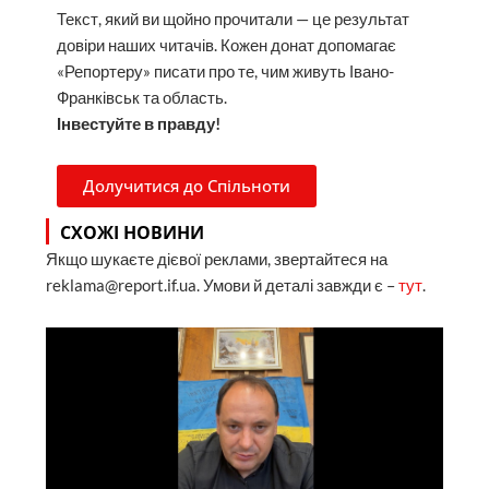
Текст, який ви щойно прочитали — це результат
довіри наших читачів. Кожен донат допомагає
«Репортеру» писати про те, чим живуть Івано-
Франківськ та область.
Інвестуйте в правду!
Долучитися до Спільноти
СХОЖІ НОВИНИ
Якщо шукаєте дієвої реклами, звертайтеся на
reklama@report.if.ua. Умови й деталі завжди є –
тут
.