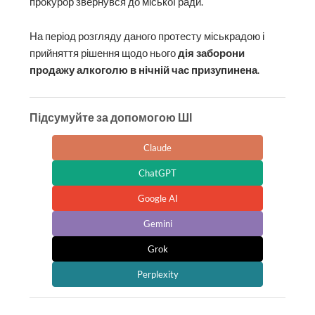
прокурор звернувся до міської ради.
На період розгляду даного протесту міськрадою і
прийняття рішення щодо нього
дія заборони
продажу алкоголю в нічній час призупинена
.
Підсумуйте за допомогою ШІ
Claude
ChatGPT
Google AI
Gemini
Grok
Perplexity