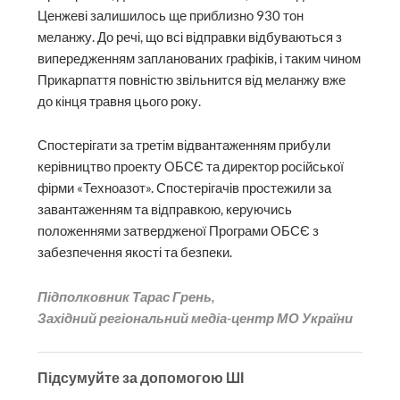
Ценжеві залишилось ще приблизно 930 тон
меланжу. До речі, що всі відправки відбуваються з
випередженням запланованих графіків, і таким чином
Прикарпаття повністю звільнится від меланжу вже
до кінця травня цього року.
Спостерігати за третім відвантаженням прибули
керівництво проекту ОБСЄ та директор російської
фірми «Техноазот». Спостерігачів простежили за
завантаженням та відправкою, керуючись
положеннями затвердженої Програми ОБСЄ з
забезпечення якості та безпеки.
Підполковник Тарас Грень,
Західний регіональний медіа-центр МО України
Підсумуйте за допомогою ШІ