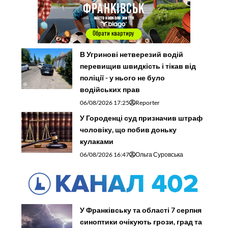
В Угринові нетверезий водій
перевищив швидкість і тікав від
поліції - у нього не було
водійських прав
06/08/2026 17:25
Reporter
У Городенці суд призначив штраф
чоловіку, що побив доньку
кулаками
06/08/2026 16:47
Ольга Суровська
У Франківську та області 7 серпня
синоптики очікують грози, град та