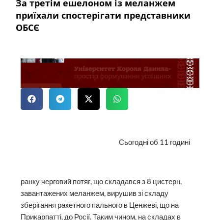
За третім ешелоном із меланжем
приїхали спостерігати представники
ОБСЄ
Сьогодні об 11 годині
ранку черговий потяг, що складався з 8 цистерн,
завантажених меланжем, вирушив зі складу
зберігання ракетного пального в Ценжеві, що на
Прикарпатті, до Росії. Таким чином, на складах в