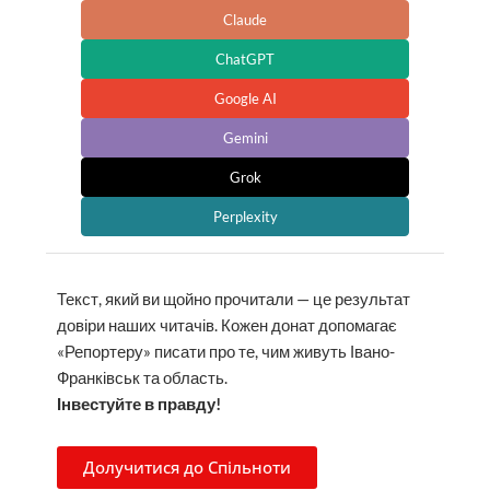
Claude
ChatGPT
Google AI
Gemini
Grok
Perplexity
Текст, який ви щойно прочитали — це результат
довіри наших читачів. Кожен донат допомагає
«Репортеру» писати про те, чим живуть Івано-
Франківськ та область.
Інвестуйте в правду!
Долучитися до Спільноти