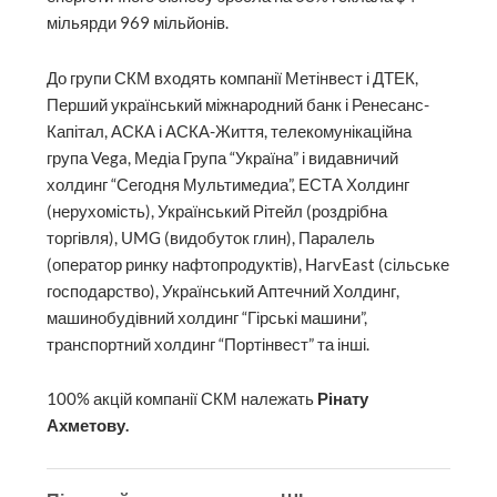
мільярди 969 мільйонів.
До групи СКМ входять компанії Метінвест і ДТЕК,
Перший український міжнародний банк і Ренесанс-
Капітал, АСКА і АСКА-Життя, телекомунікаційна
група Vega, Медіа Група “Україна” і видавничий
холдинг “Сегодня Мультимедиа”, ЕСТА Холдинг
(нерухомість), Український Рітейл (роздрібна
торгівля), UMG (видобуток глин), Паралель
(оператор ринку нафтопродуктів), HarvEast (сільське
господарство), Український Аптечний Холдинг,
машинобудівний холдинг “Гірські машини”,
транспортний холдинг “Портінвест” та інші.
100% акцій компанії СКМ належать
Рінату
Ахметову.