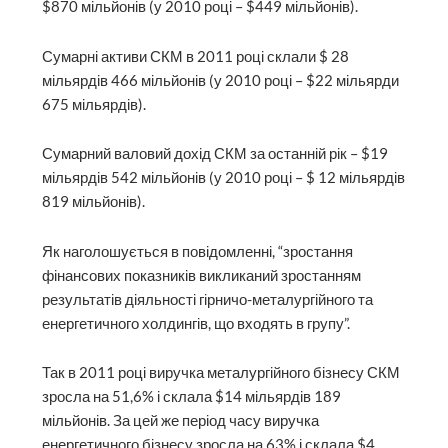
$870 мільйонів (у 2010 році – $449 мільйонів).
Сумарні активи СКМ в 2011 році склали $ 28
мільярдів 466 мільйонів (у 2010 році – $22 мільярди
675 мільярдів).
Сумарний валовий дохід СКМ за останній рік – $19
мільярдів 542 мільйонів (у 2010 році – $ 12 мільярдів
819 мільйонів).
Як наголошується в повідомленні, “зростання
фінансових показників викликаний зростанням
результатів діяльності гірничо-металургійного та
енергетичного холдингів, що входять в групу”.
Так в 2011 році виручка металургійного бізнесу СКМ
зросла на 51,6% і склала $14 мільярдів 189
мільйонів. За цей же період часу виручка
енергетичного бізнесу зросла на 63% і склала $4