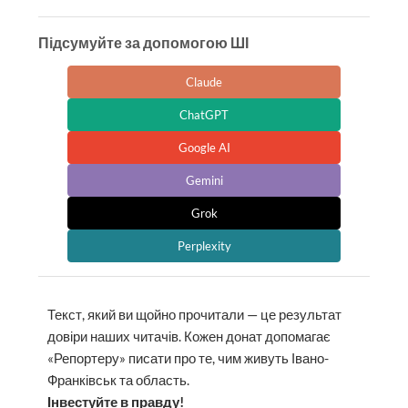
Підсумуйте за допомогою ШІ
Claude
ChatGPT
Google AI
Gemini
Grok
Perplexity
Текст, який ви щойно прочитали — це результат
довіри наших читачів. Кожен донат допомагає
«Репортеру» писати про те, чим живуть Івано-
Франківськ та область.
Інвестуйте в правду!