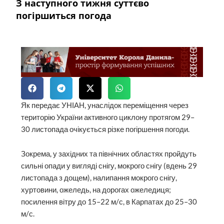
З наступного тижня суттєво
погіршиться погода
Як передає УНІАН, унаслідок переміщення через
територію України активного циклону протягом 29–
30 листопада очікується різке погіршення погоди.
Зокрема, у західних та північних областях пройдуть
сильні опади у вигляді снігу, мокрого снігу (вдень 29
листопада з дощем), налипання мокрого снігу,
хуртовини, ожеледь, на дорогах ожеледиця;
посилення вітру до 15–22 м/с, в Карпатах до 25–30
м/с.