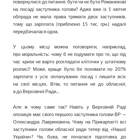
повернулися до питання: бути чи не бути Романюкові
на посаді заступника голови? Адже вже із 1 квітня
облрада не мала права тримати двох заступників,
тому що зарплата (приблизно 15 тис. грн.) надалі
передбачалася одна.
У цьому місці можна поговорити, наприклад,
про моральність: чому б не подумати про те, що під
час кризи не варто розглядати кліточки у штатному
розписі? Може, краще було би познімати по 20?%
зарплати з усіх оплачуваних посад і лишити всіх
на свої місцях. Втім, то питання не до обласної,
а до Верховної Ради…
Але ж чому саме так? Навіть у Верховній Раді
опозиція має свого першого заступника голови ВР —
Олександра Лавриновича. Чому на Прикарпатті всі
заступники голови обласної ради тепер від «Нашої
України»? Чи, бува, не почалася підготовка до