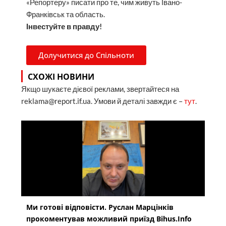
«Репортеру» писати про те, чим живуть Івано-
Франківськ та область.
Інвестуйте в правду!
Долучитися до Спільноти
СХОЖІ НОВИНИ
Якщо шукаєте дієвої реклами, звертайтеся на
reklama@report.if.ua. Умови й деталі завжди є –
тут
.
Ми готові відповісти. Руслан Марцінків
прокоментував можливий приїзд Bihus.Info