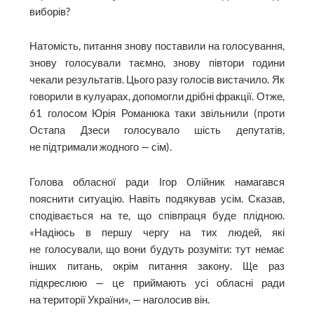
виборів?
Натомість, питання знову поставили на голосування,
знову голосували таємно, знову півтори години
чекали результатів. Цього разу голосів вистачило. Як
говорили в кулуарах, допомогли дрібні фракції. Отже,
61 голосом Юрія Романюка таки звільнили (проти
Остапа Дзеси голосувало шість депутатів,
не підтримали жодного — сім).
Голова обласної ради Ігор Олійник намагався
пояснити ситуацію. Навіть подякував усім. Сказав,
сподівається на те, що співпраця буде плідною.
«Надіюсь в першу чергу на тих людей, які
не голосували, що вони будуть розуміти: тут немає
інших питань, окрім питання закону. Ще раз
підкреслюю — це приймають усі обласні ради
на території України», — наголосив він.