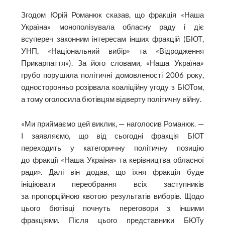
Згодом Юрій Романюк сказав, що фракція «Наша
Україна» монополізувала обласну раду і діє
всупереч законним інтересам інших фракцій (БЮТ,
УНП, «Національний вибір» та «Відродження
Прикарпаття»). За його словами, «Наша Україна»
грубо порушила політичні домовленості 2006 року,
односторонньо розірвала коаліційну угоду з БЮТом,
а тому оголосила бютівцям відверту політичну війну.
«Ми приймаємо цей виклик, — наголосив Романюк. —
І заявляємо, що від сьогодні фракція БЮТ
переходить у категоричну політичну позицію
до фракції «Наша Україна» та керівництва обласної
ради». Далі він додав, що їхня фрак­ція буде
ініціювати переобрання всіх заступників
за пропорційною квотою результатів виборів. Щодо
цього бютівці почнуть переговори з іншими
фракціями. Після цього представники БЮТу