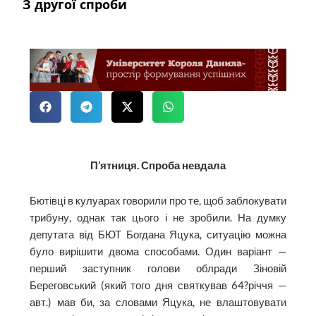
З другої спроби
П’ятниця. Спроба невдала
Бютівці в кулуарах говорили про те, щоб заблокувати
трибуну, однак так цього і не зробили. На думку
депутата від БЮТ Богдана Яцука, ситуацію можна
було вирішити двома способами. Один варіант —
перший заступник голови облради Зіновій
Береговський (який того дня святкував 64?річчя —
авт.) мав би, за словами Яцука, не влаштовувати