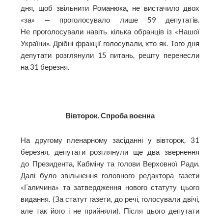
дня, щоб звільнити Романюка, не вистачило двох
«за» — проголосувало лише 59 депутатів.
Не проголосували навіть кілька обранців із «Нашої
України». Дрібні фракції голосували, хто як. Того дня
депутати розглянули 15 питань, решту перенесли
на 31 березня.
Вівторок. Спроба воєнна
На другому пленарному засіданні у вівторок, 31
березня, депутати розглянули ще два звернення
до Президента, Кабміну та голови Верховної Ради.
Далі було звільнення головного редактора газети
«Галичина» та затверд­ження нового статуту цього
видання. (За статут газети, до речі, голосували двічі,
але так його і не прийняли). Після цього депутати