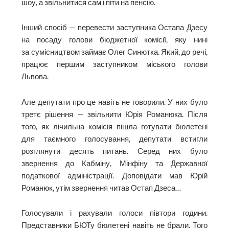
шоу, а звільнитися сам і піти на пенсію.
Інший спосіб — перевести заступника Остапа Дзесу
на посаду голови бюджетної комісії, яку нині
за сумісництвом займає Олег Синютка. Який, до речі,
працює першим заступником міського голови
Львова.
Але депутати про це навіть не говорили. У них було
третє рішення — звільнити Юрія Романюка. Після
того, як лічильна комісія пішла готувати бюлетені
для таємного голосування, депутати встигли
розглянути десять питань. Серед них було
звернення до Кабміну, Мінфіну та Державної
податкової адміністрації. Доповідати мав Юрій
Романюк, утім звернення читав Остап Дзеса…
Голосували і рахували голоси півтори години.
Представники БЮТу бюлетені навіть не брали. Того