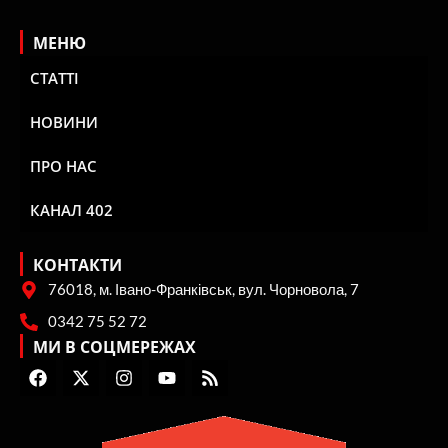
МЕНЮ
СТАТТІ
НОВИНИ
ПРО НАС
КАНАЛ 402
КОНТАКТИ
76018, м. Івано-Франківськ, вул. Чорновола, 7
0342 75 52 72
МИ В СОЦМЕРЕЖАХ
F
X
I
Y
R
a
-
n
o
s
c
t
s
u
s
e
w
t
t
b
i
a
u