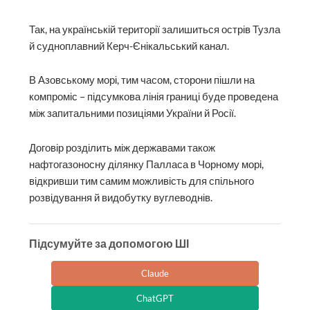
Так, на українській території залишиться острів Тузла
й судноплавний Керч-Єнікальський канал.
В Азовському морі, тим часом, сторони пішли на
компроміс – підсумкова лінія границі буде проведена
між запитальними позиціями України й Росії.
Договір розділить між державами також
нафтогазоносну ділянку Палласа в Чорному морі,
відкривши тим самим можливість для спільного
розвідування й видобутку вуглеводнів.
Підсумуйте за допомогою ШІ
Claude
ChatGPT