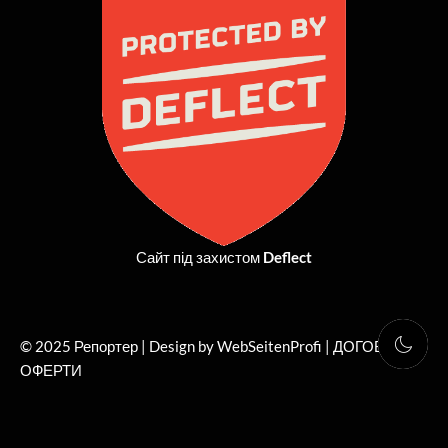
o
t
g
b
o
t
r
e
k
e
a
r
m
Сайт під захистом
Deflect
© 2025 Репортер | Design by WebSeitenProfi |
ДОГОВІР
ОФЕРТИ