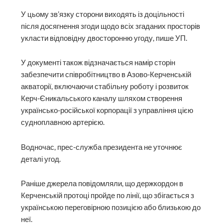
У цьому зв’язку сторони виходять із доцільності
після досягнення згоди щодо всіх згаданих просторів
укласти відповідну двосторонню угоду, пише УП.
У документі також відзначається намір сторін
забезпечити співробітництво в Азово-Керченській
акваторії, включаючи стабільну роботу і розвиток
Керч-Єникальського каналу шляхом створення
українсько-російської корпорації з управління цією
судноплавною артерією.
Водночас, прес-служба президента не уточнює
деталі угод.
Раніше джерела повідомляли, що держкордон в
Керченській протоці пройде по лінії, що збігається з
українською переговірною позицією або близькою до
неї.