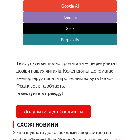
Google AI
Gemini
Grok
Perplexity
Текст, який ви щойно прочитали — це результат
довіри наших читачів. Кожен донат допомагає
«Репортеру» писати про те, чим живуть Івано-
Франківськ та область.
Інвестуйте в правду!
Долучитися до Спільноти
СХОЖІ НОВИНИ
Якщо шукаєте дієвої реклами, звертайтеся на
reklama@report.if.ua. Умови й деталі завжди є –
тут
.