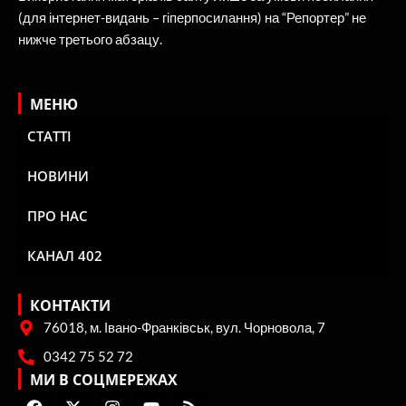
(для інтернет-видань – гіперпосилання) на “Репортер” не
нижче третього абзацу.
МЕНЮ
СТАТТІ
НОВИНИ
ПРО НАС
КАНАЛ 402
КОНТАКТИ
76018, м. Івано-Франківськ, вул. Чорновола, 7
0342 75 52 72
МИ В СОЦМЕРЕЖАХ
F
X
I
Y
R