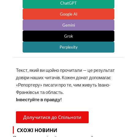
ChatGPT
Google AI
Gemini
Grok
Perplexity
Текст, який ви щойно прочитали — це результат
довіри наших читачів. Кожен донат допомагає
«Репортеру» писати про те, чим живуть Івано-
Франківськ та область.
Інвестуйте в правду!
Долучитися до Спільноти
СХОЖІ НОВИНИ