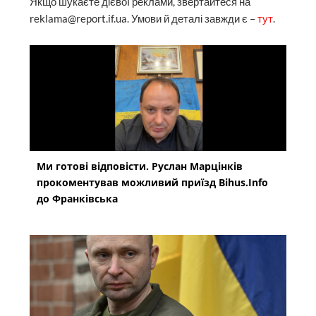
Якщо шукаєте дієвої реклами, звертайтеся на
reklama@report.if.ua. Умови й деталі завжди є –
тут
.
Ми готові відповісти. Руслан Марцінків
прокоментував можливий приїзд Bihus.Info
до Франківська