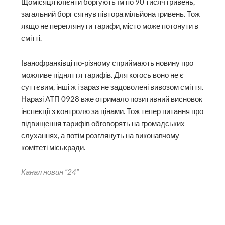
Щомісяця клієнти боргують їм по 90 тисяч гривень,
загальний борг сягнув півтора мільйона гривень. Тож
якщо не переглянути тарифи, місто може потонути в
смітті.
Іванофранківці по-різному сприймають новину про
можливе підняття тарифів. Для когось воно не є
суттєвим, інші ж і зараз не задоволені вивозом сміття.
Наразі АТП 0928 вже отримало позитивний висновок
інспекції з контролю за цінами. Тож тепер питання про
підвищення тарифів обговорять на громадських
слуханнях, а потім розглянуть на виконавчому
комітеті міськради.
Канал новин “24”