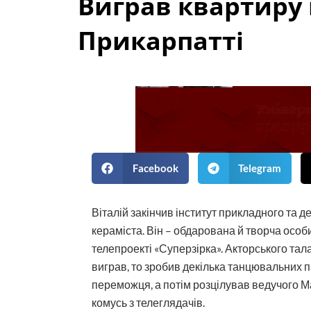
Виграв квартиру 
Прикарпатті
Facebook
Telegram
Віталій закінчив інститут прикладного та
кераміста. Він – обдарована й творча особи
телепроекті «Суперзірка». Акторського тал
виграв, то зробив декілька танцювальних па,
переможця, а потім розцілував ведучого М
комусь з телеглядачів.