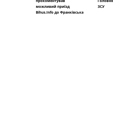
прокоментував
Головн
можливий приїзд
ЗСУ
Bihus.Info до Франківська