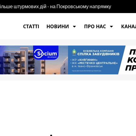
більше штурмових дій - на Покровському напрямку
СТАТТІ
НОВИНИ
ПРО НАС
КАНАЛ