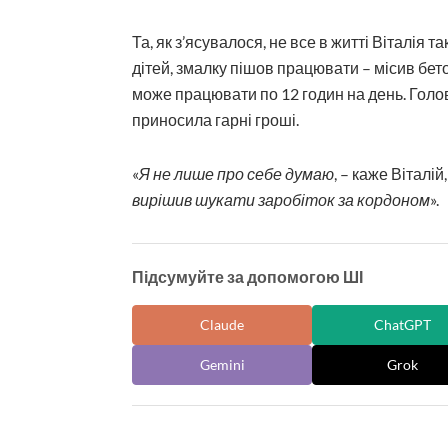
Та, як з’ясувалося, не все в житті Віталія так
дітей, змалку пішов працювати – місив бетон
може працювати по 12 годин на день. Голов
приносила гарні гроші.
«
Я не лише про себе думаю
, – каже Віталій
вирішив шукати заробіток за кордоном
».
Підсумуйте за допомогою ШІ
Claude
ChatGPT
Gemini
Grok