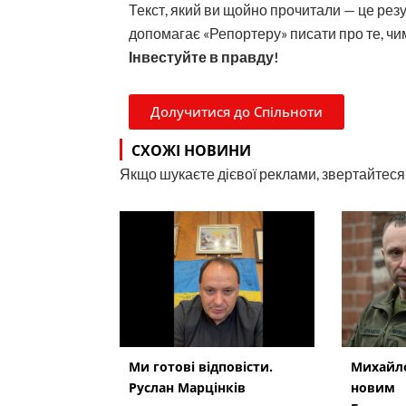
Текст, який ви щойно прочитали — це рез
допомагає «Репортеру» писати про те, чим
Інвестуйте в правду!
Долучитися до Спільноти
СХОЖІ НОВИНИ
Якщо шукаєте дієвої реклами, звертайтеся н
Ми готові відповісти.
Михайло
Руслан Марцінків
новим