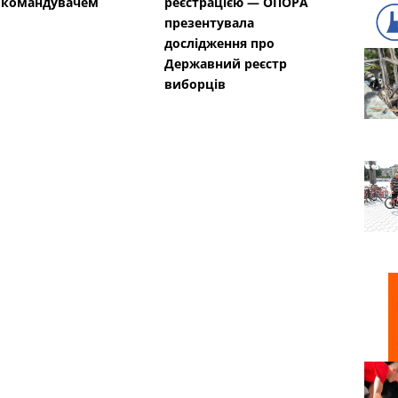
окомандувачем
реєстрацією — ОПОРА
презентувала
дослідження про
Державний реєстр
виборців