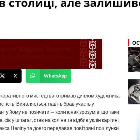
в столиці, але залишив
ОС
X
WhatsApp
 декоративного мистецтва, отримав диплом художника-
стість. Виявляється, навіть брав участь у
анту йому не позичати — коли юнак зрозумів, що таки
 сів у шпагат, став на коліна та відбив уклін картині
акса Неліпу та довго передавав повітряні поцілунки