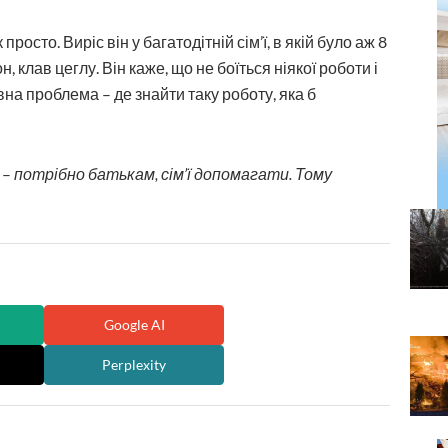
 просто. Виріс він у багатодітній сім’ї, в якій було аж 8
, клав цеглу. Він каже, що не боїться ніякої роботи і
на проблема – де знайти таку роботу, яка б
, –
потрібно батькам, сім’ї допомагати. Тому
Google AI
Perplexity