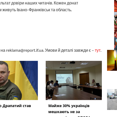
ультат довіри наших читачів. Кожен донат
 живуть Івано-Франківськ та область.
а reklama@report.if.ua. Умови й деталі завжди є –
тут
.
 Драпатий став
Майже 30% українців
мешкають не за