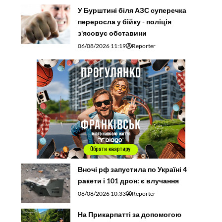
У Бурштині біля АЗС суперечка
переросла у бійку - поліція
з'ясовує обставини
06/08/2026 11:19
Reporter
Вночі рф запустила по Україні 4
ракети і 101 дрон: є влучання
06/08/2026 10:33
Reporter
На Прикарпатті за допомогою