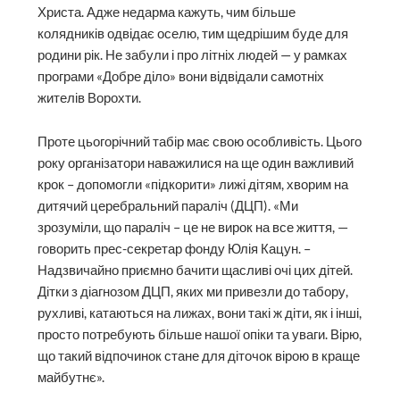
Христа. Адже недарма кажуть, чим більше
колядників одвідає оселю, тим щедрішим буде для
родини рік. Не забули і про літніх людей — у рамках
програми «Добре діло» вони відвідали самотніх
жителів Ворохти.
Проте цьогорічний табір має свою особливість. Цього
року організатори наважилися на ще один важливий
крок – допомогли «підкорити» лижі дітям, хворим на
дитячий церебральний параліч (ДЦП). «Ми
зрозуміли, що параліч – це не вирок на все життя, —
говорить прес-секретар фонду Юлія Кацун. –
Надзвичайно приємно бачити щасливі очі цих дітей.
Дітки з діагнозом ДЦП, яких ми привезли до табору,
рухливі, катаються на лижах, вони такі ж діти, як і інші,
просто потребують більше нашої опіки та уваги. Вірю,
що такий відпочинок стане для діточок вірою в краще
майбутнє».