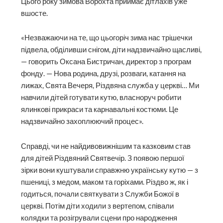
Цього року зимова Ворохта приймає дітлахів уже
вшосте.
«Незважаючи на те, що цьогоріч зима нас трішечки
підвела, обділивши снігом, діти надзвичайно щасливі,
— говорить Оксана Бистричан, директор з програм
фонду. — Нова родина, друзі, розваги, катання на
лижах, Свята Вечеря, Різдвяна служба у церкві… Ми
навчили дітей готувати кутю, власноруч робити
ялинкові прикраси та карнавальні костюми. Це
надзвичайно захоплюючий процес».
Справді, чи не найдивовижнішим та казковим став
для дітей Різдвяний Святвечір. З появою першої
зірки вони куштували справжню українську кутю — з
пшениці, з медом, маком та горіхами. Різдво ж, як і
годиться, почали святкувати з Служби Божої в
церкві. Потім діти ходили з вертепом, співали
колядки та розігрували сцени про народження