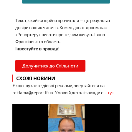
Текст, який ви щойно прочитали — це результат
довіри наших читачів. Кожен донат допомагає
«Репортеру» писати про те, чим живуть Івано-
Франківськ та область.
Інвестуйте в правду!
Долучитися до Спільноти
СХОЖІ НОВИНИ
Якщо шукаєте дієвої реклами, звертайтеся на
reklama@report.if.ua. Умови й деталі завжди є –
тут
.