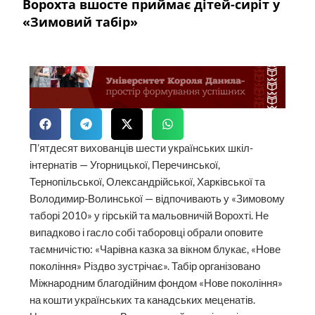
Ворохта вшосте приймає дітей-сиріт у
«Зимовий табір»
П’ятдесят вихованців шести українських шкіл-
інтернатів — Угорницької, Перечинської,
Тернопільської, Олександрійської, Харківської та
Володимир-Волинської — відпочивають у «Зимовому
таборі 2010» у гірській та мальовничій Ворохті. Не
випадково і гасло собі таборовці обрали оповите
таємничістю: «Чарівна казка за вікном блукає, «Нове
покоління» Різдво зустрічає». Табір організовано
Міжнародним благодійним фондом «Нове покоління»
на кошти українських та канадських меценатів.