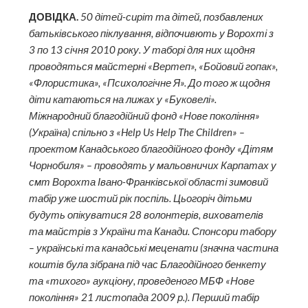
ДОВІДКА.
50 дітей-сиріт та дітей, позбавлених
батьківського піклування, відпочивють у Ворохті з
3 по 13 січня 2010 року. У таборі для них щодня
проводяться майстерні «Вертеп», «Бойовий гопак»,
«Флористика», «Психологічне Я». До того ж щодня
діти катаються на лижах у «Буковелі».
Міжнародний благодійний фонд «Нове покоління»
(Україна) спільно з «Help Us Help The Children» –
проектом Канадського благодійного фонду «Дітям
Чорнобиля» – проводять у мальовничих Карпатах у
смт Ворохта Івано-Франківської області зимовий
табір уже шостий рік поспіль. Цьогоріч дітьми
будуть опікуватися 28 волонтерів, вихователів
та майстрів з України та Канади. Спонсори табору
– українські та канадські меценати (значна частина
коштів була зібрана під час Благодійного бенкету
та «тихого» аукціону, проведеного МБФ «Нове
покоління» 21 листопада 2009 р.). Перший табір