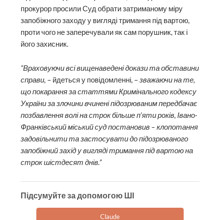
прокурор просили Суд обрати затриманому міру
запобіжного заходу у вигляді тримання під вартою,
проти чого не заперечували як сам порушник, так і
його захисник.
“Враховуючи всі вищенаведені докази та обставини
справи,
– йдеться у повідомленні, –
зважаючи на те,
що покарання за статтями Кримінального кодексу
України за злочини вчинені підозрюваним передбачає
позбавлення волі на строк більше п’яти років, Івано-
Франківський міський суд постановив – клопотання
задовільнити та застосувати до підозрюваного
запобіжний захід у вигляді тримання під вартою на
строк шістдесят днів.”
Підсумуйте за допомогою ШІ
Claude