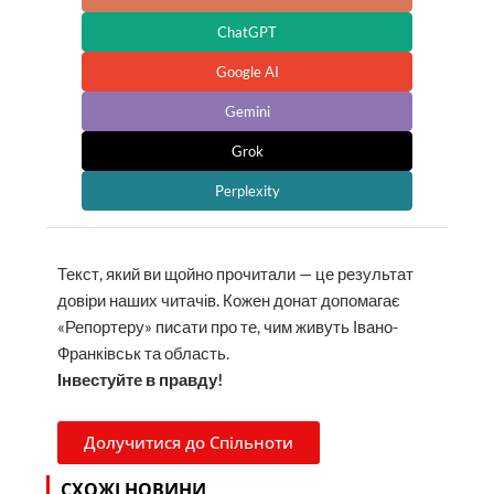
ChatGPT
Google AI
Gemini
Grok
Perplexity
Текст, який ви щойно прочитали — це результат
довіри наших читачів. Кожен донат допомагає
«Репортеру» писати про те, чим живуть Івано-
Франківськ та область.
Інвестуйте в правду!
Долучитися до Спільноти
СХОЖІ НОВИНИ