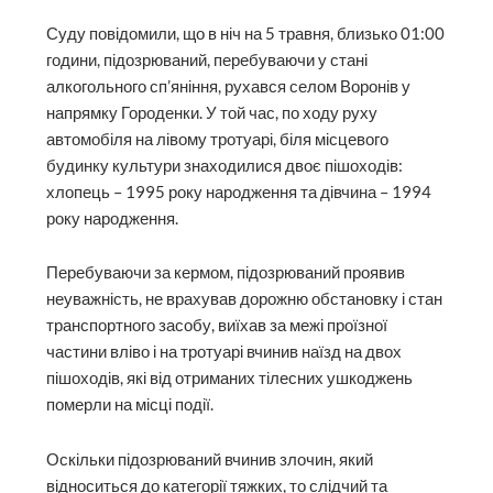
Суду повідомили, що в ніч на 5 травня, близько 01:00
години, підозрюваний, перебуваючи у стані
алкогольного сп’яніння, рухався селом Воронів у
напрямку Городенки. У той час, по ходу руху
автомобіля на лівому тротуарі, біля місцевого
будинку культури знаходилися двоє пішоходів:
хлопець – 1995 року народження та дівчина – 1994
року народження.
Перебуваючи за кермом, підозрюваний проявив
неуважність, не врахував дорожню обстановку і стан
транспортного засобу, виїхав за межі проїзної
частини вліво і на тротуарі вчинив наїзд на двох
пішоходів, які від отриманих тілесних ушкоджень
померли на місці події.
Оскільки підозрюваний вчинив злочин, який
відноситься до категорії тяжких, то слідчий та