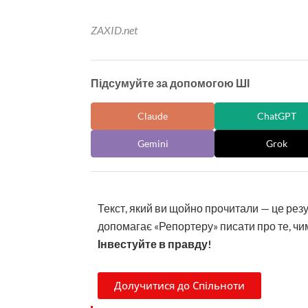
ZAXID.net
Підсумуйте за допомогою ШІ
Claude
ChatGPT
Gemini
Grok
Текст, який ви щойно прочитали — це рез
допомагає «Репортеру» писати про те, чим
Інвестуйте в правду!
Долучитися до Спільноти