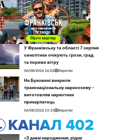
У Франківську та області 7 серпня
синоптики очікують грози, град
та пориви вітру
06/08/2026 16:02
Reporter
На Буковині викрили
транснаціональну наркосхему –
виготовляв наркотики
прикарпатець
06/08/2026 15:15
Reporter
«З днем народження, рідне