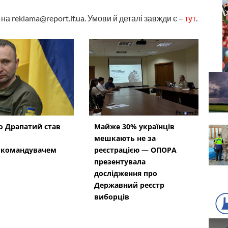
а reklama@report.if.ua. Умови й деталі завжди є –
тут
.
 Драпатий став
Майже 30% українців
мешкають не за
окомандувачем
реєстрацією — ОПОРА
презентувала
дослідження про
Державний реєстр
виборців