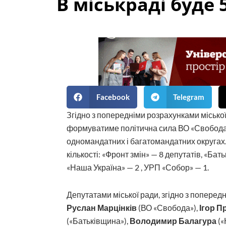
В міськраді буде
Facebook
Telegram
Згідно з попередніми розрахунками міської 
формуватиме політична сила ВО «Свобода»,
одномандатних і багатомандатних округах. І
кількості: «Фронт змін» — 8 депутатів, «Бать
«Наша Україна» — 2 , УРП «Собор» — 1.
Депутатами міської ради, згідно з поперед
Руслан Марцінків
(ВО «Свобода»),
Ігор П
(«Батьківщина»),
Володимир Балагура
(«