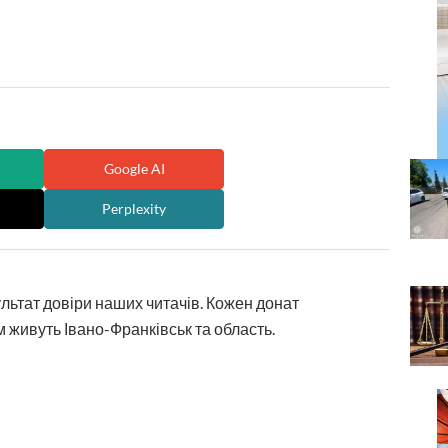
Google AI
Perplexity
ультат довіри наших читачів. Кожен донат
 живуть Івано-Франківськ та область.