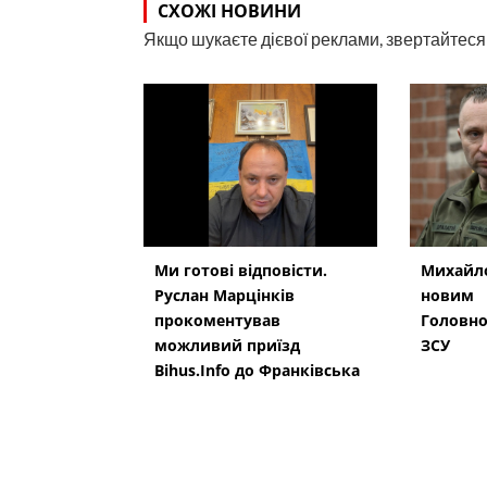
СХОЖІ НОВИНИ
Якщо шукаєте дієвої реклами, звертайтеся н
Ми готові відповісти.
Михайло
Руслан Марцінків
новим
прокоментував
Головн
можливий приїзд
ЗСУ
Bihus.Info до Франківська