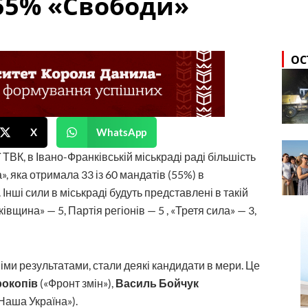
 55% «Свободи»
ОС
X
WhatsApp
ТВК, в Івано-Франківській міськраді раді більшість
 яка отримала 33 із 60 мандатів (55%) в
нші сили в міськраді будуть представлені в такій
ківщина» — 5, Партія регіонів — 5 , «Третя сила» — 3,
німи результатами, стали деякі кандидати в мери. Це
рокопів
(«Фронт змін»),
Василь Бойчук
Наша Україна»).