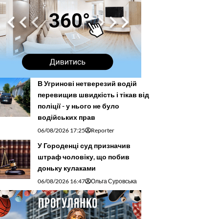
В Угринові нетверезий водій
перевищив швидкість і тікав від
поліції - у нього не було
водійських прав
06/08/2026 17:25
Reporter
У Городенці суд призначив
штраф чоловіку, що побив
доньку кулаками
06/08/2026 16:47
Ольга Суровська