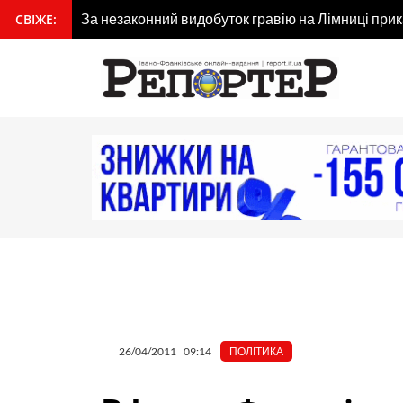
Перейти
За незаконний видобуток гравію на Лімниці при
СВІЖЕ:
вмісту
до
вмісту
26/04/2011
09:14
ПОЛІТИКА