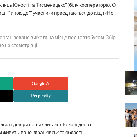
улиць Юності та Тисменицької (біля кооператора). О
і Ринок, де її учасники приєднаються до акції «Не
рганізовано виїхати на місце події автобусом. Збір –
о на стометрівці.
Google AI
Perplexity
ультат довіри наших читачів. Кожен донат
 живуть Івано-Франківськ та область.