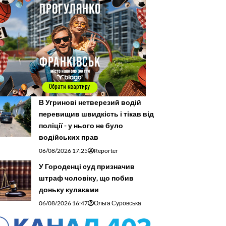
В Угринові нетверезий водій
перевищив швидкість і тікав від
поліції - у нього не було
водійських прав
06/08/2026 17:25
Reporter
У Городенці суд призначив
штраф чоловіку, що побив
доньку кулаками
06/08/2026 16:47
Ольга Суровська