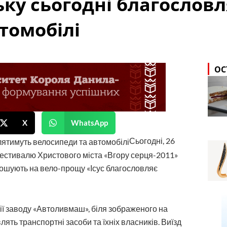
ьку сьогодні благослов
томобілі
ОС
X
WhatsApp
Сьогодні, 26
 фестивалю Христового міста «Вгору серця-2011»
прошують на вело-прощу «Ісус благословляє
рії заводу «Автоливмаш», біля зображеного на
ять транспортні засоби та їхніх власників. Виїзд