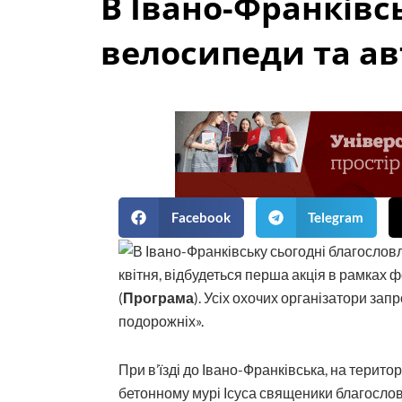
В Івано-Франківс
велосипеди та ав
Facebook
Telegram
квітня, відбудеться перша акція в рамках
(
Програма
). Усіх охочих організатори за
подорожніх».
При в’їзді до Івано-Франківська, на терито
бетонному мурі Ісуса священики благословл