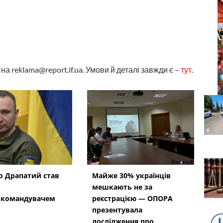
а reklama@report.if.ua. Умови й деталі завжди є –
тут
.
 Драпатий став
Майже 30% українців
мешкають не за
окомандувачем
реєстрацією — ОПОРА
презентувала
дослідження про