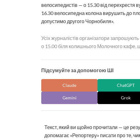
велосипедистів — о 15.30 від перехрестя в
16.30 велосипедна колона вирушить до площ
допустимо другого Чорнобиля».
Усіх журналістів організатори запрошують о
о 15.00 біля колишнього Молочного кафе, щ
Підсумуйте за допомогою ШІ
Claude
ChatGPT
Gemini
Grok
Текст, який ви щойно прочитали — це рез
допомагає «Репортеру» писати про те, чим