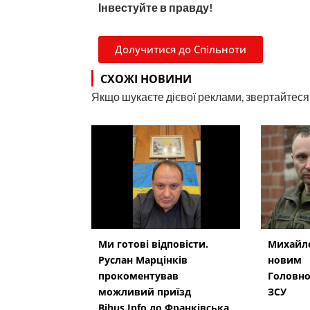
Інвестуйте в правду!
Долучитися до Спільноти
СХОЖІ НОВИНИ
Якщо шукаєте дієвої реклами, звертайтеся н
Ми готові відповісти.
Михайло
Руслан Марцінків
новим
прокоментував
Головн
можливий приїзд
ЗСУ
Bihus.Info до Франківська