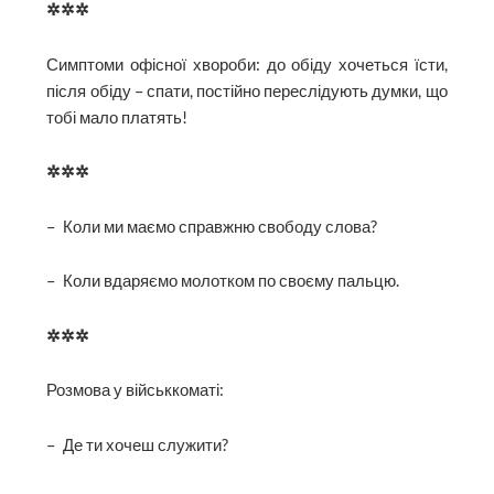
✲✲✲
Симптоми офісної хвороби: до обіду хочеться їсти,
після обіду – спати, постійно переслідують думки, що
тобі мало платять!
✲✲✲
– Коли ми маємо справжню свободу слова?
– Коли вдаряємо молотком по своєму пальцю.
✲✲✲
Розмова у військкоматі:
– Де ти хочеш служити?