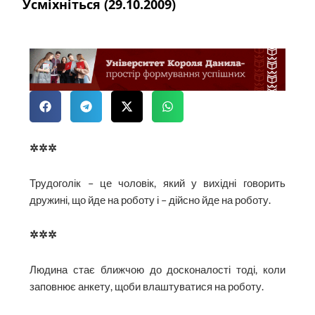
Усміхніться (29.10.2009)
✲✲✲
Трудоголік – це чоловік, який у вихідні говорить
дружині, що йде на роботу і – дійсно йде на роботу.
✲✲✲
Людина стає ближчою до досконалості тоді, коли
заповнює анкету, щоби влаштуватися на роботу.