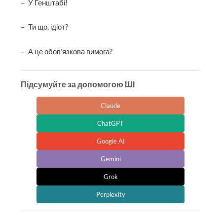
– У Генштабі!
– Ти що, ідіот?
– А це обов’язкова вимога?
Підсумуйте за допомогою ШІ
Claude
ChatGPT
Google AI
Gemini
Grok
Perplexity