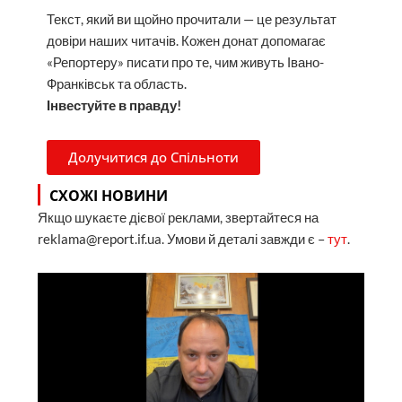
Текст, який ви щойно прочитали — це результат
довіри наших читачів. Кожен донат допомагає
«Репортеру» писати про те, чим живуть Івано-
Франківськ та область.
Інвестуйте в правду!
Долучитися до Спільноти
СХОЖІ НОВИНИ
Якщо шукаєте дієвої реклами, звертайтеся на
reklama@report.if.ua. Умови й деталі завжди є –
тут
.