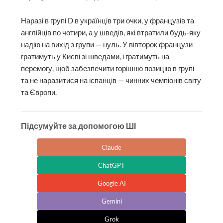
Наразі в групі D в українців три очки, у французів та
англійців по чотири, а у шведів, які втратили будь-яку
надію на вихід з групи — нуль. У вівторок французи
гратимуть у Києві зі шведами, і гратимуть на
перемогу, щоб забезпечити горішню позицію в групі
та не наразитися на іспанців — чинних чемпіонів світу
та Європи.
Підсумуйте за допомогою ШІ
Claude
ChatGPT
Google AI
Gemini
Grok