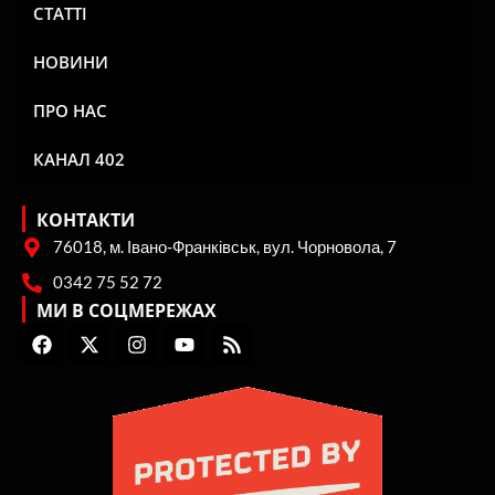
СТАТТІ
НОВИНИ
ПРО НАС
КАНАЛ 402
КОНТАКТИ
76018, м. Івано-Франківськ, вул. Чорновола, 7
0342 75 52 72
МИ В СОЦМЕРЕЖАХ
F
X
I
Y
R
a
-
n
o
s
c
t
s
u
s
e
w
t
t
b
i
a
u
o
t
g
b
o
t
r
e
k
e
a
r
m