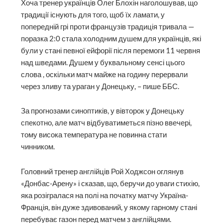
Хоча тренер українців Олег Блохін наголошував, що
традиції існують для того, щоб їх ламати, у
попередній грі проти французів традиція тривала —
поразка 2:0 стала холодним душем для українців, які
були у стані певної ейфорії після перемоги 11 червня
над шведами. Душем у буквальному сенсі цього
слова , оскільки матч майже на годину перервали
через зливу та ураган у Донецьку, – пише ББС.
За прогнозами синоптиків, у вівторок у Донецьку
спекотно, але матч відбуватиметься пізно ввечері,
тому висока температура не повинна стати
чинником.
Головний тренер англійців Рой Ходжсон оглянув
«Донбас-Арену» і сказав, що, беручи до уваги стихію,
яка розігралася на полі на початку матчу Україна-
Франція, він дуже здивований, у якому гарному стані
перебуває газон перед матчем з англійцями.