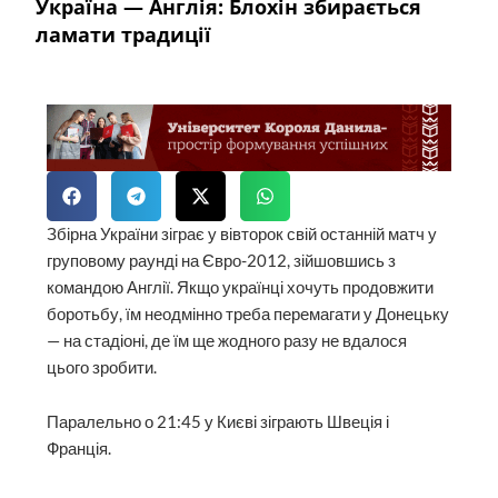
Україна — Англія: Блохін збирається
ламати традиції
Збірна України зіграє у вівторок свій останній матч у
груповому раунді на Євро-2012, зійшовшись з
командою Англії. Якщо українці хочуть продовжити
боротьбу, їм неодмінно треба перемагати у Донецьку
— на стадіоні, де їм ще жодного разу не вдалося
цього зробити.
Паралельно о 21:45 у Києві зіграють Швеція і
Франція.