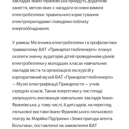
закладах Івано-Франківська пройдуть додаткові
заняття, метою яких є нагадати основні вимоги
електробезпеки: правильного користування
електроприладами і поведінки поблизу
енергообладнання.
У рамках Місячника електробезпеки та профілактики
травматизму ВАТ «Прикарпаттяобленерго» планує
охопити значну аудиторію дітей проведенням уроків
електробезпеки у молодших класах навчальних
закладів міста та організацією екскурсій у
корпоративний музей ВАТ «Прикарпаттяобленерго»
— Музеї електрифікації Прикарпаття — учнів
середніх класів. Також енергетики у листопаді
запрошують вихованців навчальних закладів Івано-
Франківська, у тому числі, й дитсадків, на перегляд
лялькової вистави Івано-Франківського лялькового
театру ім. Марійки Підгірянки «Земні пригоди агента
Вольтика», поставленої на замовлення ВАТ