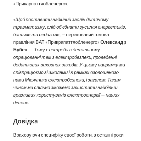
«Прикарпаттяобленерго».
«
Щоб поставити надійний заслін дитячому
травматизму, слід об’єднати зусилля енергетиків,
батьків та педагогів
, — переконаний голова
правління ВАТ «Прикрапаттяобленерго»
Олександр
Бубен
. —
Тому є потреба в детальному
опрацюванні тем з електробезпеки, проведенні
додаткових виховних заходів. У цьому напрямку ми
співпрацюємо зі школами і в рамках оголошеного
нами Місячника електробезпеки, і загалом. Таким
чином ми спільно зможемо захистити найбільш
вразливих користувачів електроенергії
—
наших
дітей
».
Довідка
Враховуючи специфіку своєї роботи, в останні роки