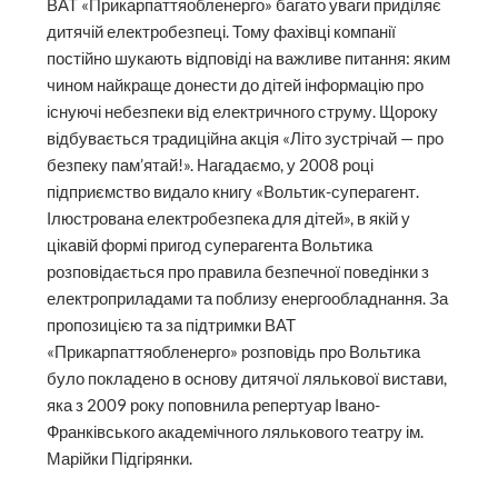
ВАТ «Прикарпаттяобленерго» багато уваги приділяє
дитячій електробезпеці. Тому фахівці компанії
постійно шукають відповіді на важливе питання: яким
чином найкраще донести до дітей інформацію про
існуючі небезпеки від електричного струму. Щороку
відбувається традиційна акція «Літо зустрічай — про
безпеку пам’ятай!». Нагадаємо, у 2008 році
підприємство видало книгу «Вольтик-суперагент.
Ілюстрована електробезпека для дітей», в якій у
цікавій формі пригод суперагента Вольтика
розповідається про правила безпечної поведінки з
електроприладами та поблизу енергообладнання. За
пропозицією та за підтримки ВАТ
«Прикарпаттяобленерго» розповідь про Вольтика
було покладено в основу дитячої лялькової вистави,
яка з 2009 року поповнила репертуар Івано-
Франківського академічного лялькового театру ім.
Марійки Підгірянки.