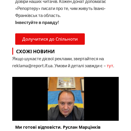
довіри наших читачів. Кожен донат допомагає
«Репортеру» писати про те, чим живуть Івано-
Франківськ та область.
Інвестуйте в правду!
Долучитися до Спільноти
СХОЖІ НОВИНИ
Якщо шукаєте дієвої реклами, звертайтеся на
reklama@report.if.ua. Умови й деталі завжди є –
тут
.
Ми готові відповісти. Руслан Марцінків