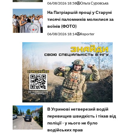
06/08/2026 18:58
Ольга Суровська
На Патріаршій прощі у Старуні
тисячі паломників молилися за
воїнів (ФОТО)
06/08/2026 18:14
Reporter
В Угринові нетверезий водій
перевищив швидкість і тікав від
поліції - у нього не було
водійських прав