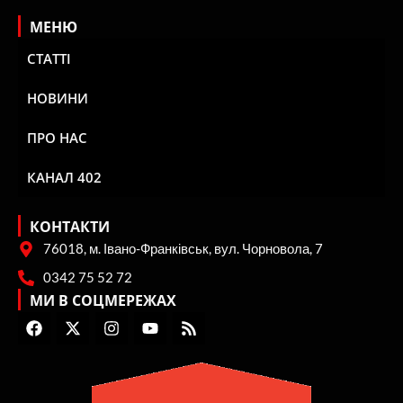
МЕНЮ
СТАТТІ
НОВИНИ
ПРО НАС
КАНАЛ 402
КОНТАКТИ
76018, м. Івано-Франківськ, вул. Чорновола, 7
0342 75 52 72
МИ В СОЦМЕРЕЖАХ
F
X
I
Y
R
a
-
n
o
s
c
t
s
u
s
e
w
t
t
b
i
a
u
o
t
g
b