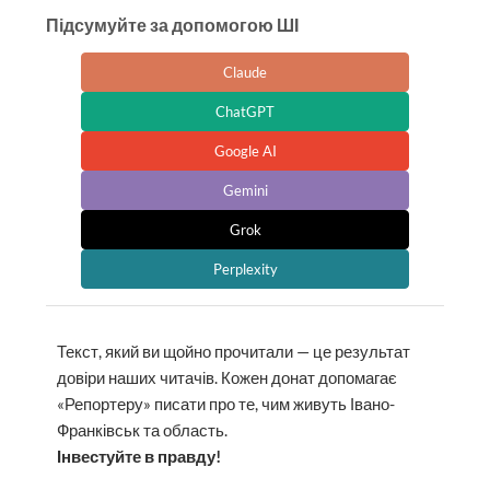
Підсумуйте за допомогою ШІ
Claude
ChatGPT
Google AI
Gemini
Grok
Perplexity
Текст, який ви щойно прочитали — це результат
довіри наших читачів. Кожен донат допомагає
«Репортеру» писати про те, чим живуть Івано-
Франківськ та область.
Інвестуйте в правду!