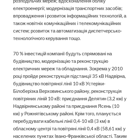
розподільчих мереж; вдосконалення обліку
електроенергії; модернізація транспортних засобів;
впровадження і розвиток інформаційних технологій, а
також новітніх комунікаційних і телекомунікаційних
систем; розвиток та автоматизація диспетчерсько-
технологічного керування тощо.
70 % інвестицій компанії будуть спрямовані на
будівництво, модернізацію та реконструкцію
електричних мереж та обладнання. Зокрема у 2010
році пройде реконструкція підстанції 35 кВ Надвірна,
будівництво повітряної лінії 10 кВ Устеріки-
Білоберізка Верховинського району, реконструкція
повітряних ліній 10 кВ: приєднання Делятин (3,2 км) у
Надвірнянському районі та приєднання Ясень (10
км) у Рожнятівському районі. Крім того, планується
перебудувати кабельні лінії 0,4-10 кВ (3 км) в
обласному центрі та повітряні лінії 0,4 кВ (58,61 км) у
населених пунктах Івано-Франківської області. Таким