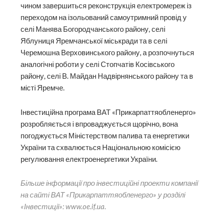
чином завершиться реконструкція електромереж із
переходом на ізольований самоутримний провід у
селі Манява Богородчанського району, селі
Яблуниця Яремчанської міськради та в селі
Черемошна Верховинського району, а розпочнуться
аналогічні роботи у селі Стопчатів Косівського
району, селі В. Майдан Надвірнянського району та в
місті Яремче.
Інвестиційна програма ВАТ «Прикарпаттяобленерго»
розробляється і впроваджується щорічно, вона
погоджується Міністерством палива та енергетики
України та схвалюється Національною комісією
регулювання електроенергетики України.
Більше інформації про інвестиційні проекти компанії
на сайті ВАТ «Прикарпаттяобленерго» у розділі
«Інвестиції»: www.oe.if.ua.