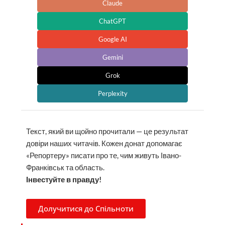
Claude
ChatGPT
Google AI
Gemini
Grok
Perplexity
Текст, який ви щойно прочитали — це результат
довіри наших читачів. Кожен донат допомагає
«Репортеру» писати про те, чим живуть Івано-
Франківськ та область.
Інвестуйте в правду!
Долучитися до Спільноти