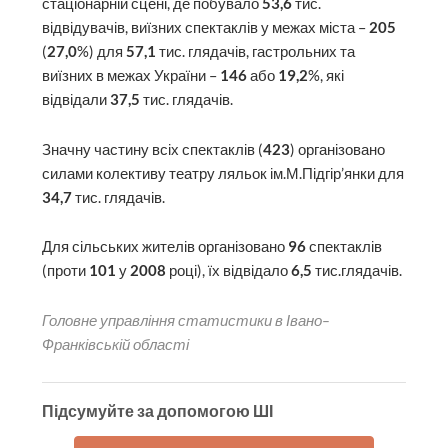
стаціонарній сцені, де побувало
53,6
тис.
відвідувачів, виїзних спектаклів у межах міста –
205
(
27,0
%) для
57,1
тис. глядачів, гастрольних та
виїзних в межах України –
146
або
19,2
%, які
відвідали
37,5
тис. глядачів.
Значну частину всіх спектаклів (
423
) організовано
силами колективу театру ляльок ім.М.Підгір’янки для
34,7
тис. глядачів.
Для сільських жителів організовано
96
спектаклів
(проти
101
у
2008
році), їх відвідало
6,5
тис.глядачів.
Головне управління статистики в Івано–
Франківській області
Підсумуйте за допомогою ШІ