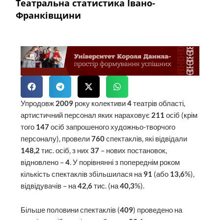
Театральна статистика Івано-
Франківщини
Упродовж
2009
року колективи
4
театрів області,
артистичний персонал яких нараховує
211
осіб (крім
того
147
осіб запрошеного художньо-творчого
персоналу), провели
760
спектаклів, які відвідали
148,2
тис. осіб, з них
37
– нових постановок,
відновлено –
4
. У порівнянні з попереднім роком
кількість спектаклів збільшилася на
91
(або
13,6
%),
відвідувачів – на
42,6
тис. (на
40,3
%).
Більше половини спектаклів (
409
) проведено на