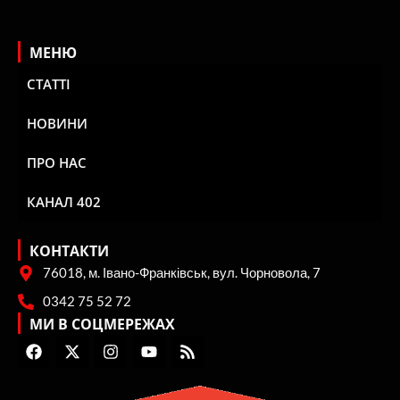
МЕНЮ
СТАТТІ
НОВИНИ
ПРО НАС
КАНАЛ 402
КОНТАКТИ
76018, м. Івано-Франківськ, вул. Чорновола, 7
0342 75 52 72
МИ В СОЦМЕРЕЖАХ
F
X
I
Y
R
a
-
n
o
s
c
t
s
u
s
e
w
t
t