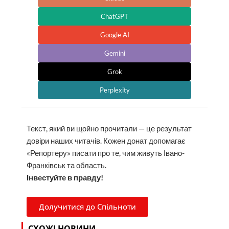
ChatGPT
Google AI
Gemini
Grok
Perplexity
Текст, який ви щойно прочитали — це результат
довіри наших читачів. Кожен донат допомагає
«Репортеру» писати про те, чим живуть Івано-
Франківськ та область.
Інвестуйте в правду!
Долучитися до Спільноти
СХОЖІ НОВИНИ