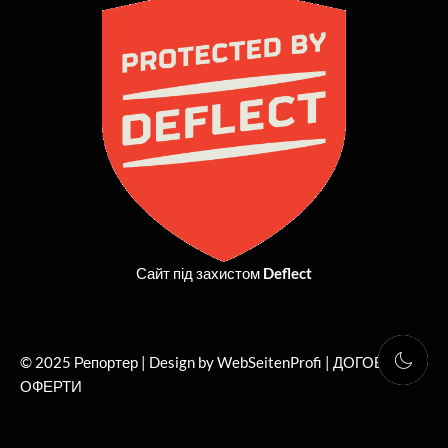
b
i
a
u
o
t
g
b
o
t
r
e
k
e
a
r
m
Сайт під захистом
Deflect
© 2025 Репортер | Design by WebSeitenProfi |
ДОГОВІР
ОФЕРТИ