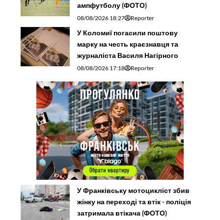
ампфутболу (ФОТО)
08/08/2026 18:27
Reporter
У Коломиї погасили поштову
марку на честь краєзнавця та
журналіста Василя Нагірного
08/08/2026 17:18
Reporter
У Франківську мотоцикліст збив
жінку на переході та втік - поліція
затримала втікача (ФОТО)