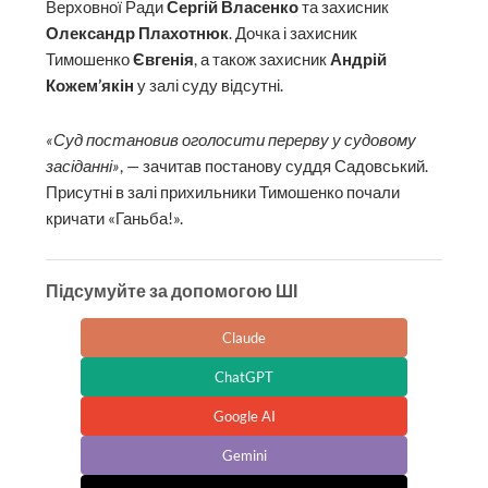
Верховної Ради
Сергій Власенко
та захисник
Олександр Плахотнюк
. Дочка і захисник
Тимошенко
Євгенія
, а також захисник
Андрій
Кожем’якін
у залі суду відсутні.
«Суд постановив оголосити перерву у судовому
засіданні»
, — зачитав постанову суддя Садовський.
Присутні в залі прихильники Тимошенко почали
кричати «Ганьба!».
Підсумуйте за допомогою ШІ
Claude
ChatGPT
Google AI
Gemini