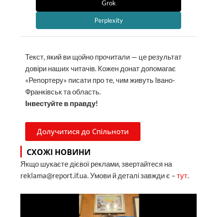
Grok
Perplexity
Текст, який ви щойно прочитали — це результат
довіри наших читачів. Кожен донат допомагає
«Репортеру» писати про те, чим живуть Івано-
Франківськ та область.
Інвестуйте в правду!
Долучитися до Спільноти
СХОЖІ НОВИНИ
Якщо шукаєте дієвої реклами, звертайтеся на
reklama@report.if.ua. Умови й деталі завжди є –
тут
.