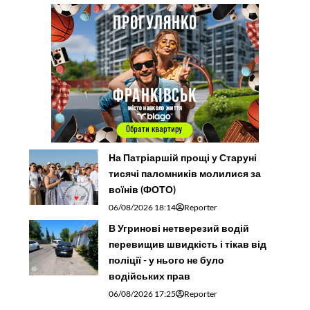
На Патріаршій прощі у Старуні
тисячі паломників молилися за
воїнів (ФОТО)
06/08/2026 18:14
Reporter
В Угринові нетверезий водій
перевищив швидкість і тікав від
поліції - у нього не було
водійських прав
06/08/2026 17:25
Reporter