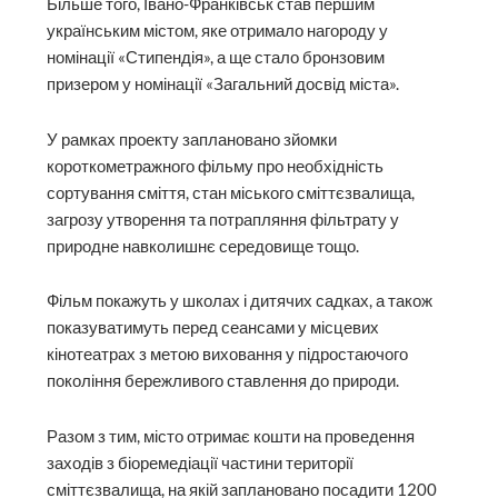
Більше того, Івано-Франківськ став першим
українським містом, яке отримало нагороду у
номінації «Стипендія», а ще стало бронзовим
призером у номінації «Загальний досвід міста».
У рамках проекту заплановано зйомки
короткометражного фільму про необхідність
сортування сміття, стан міського сміттєзвалища,
загрозу утворення та потрапляння фільтрату у
природне навколишнє середовище тощо.
Фільм покажуть у школах і дитячих садках, а також
показуватимуть перед сеансами у місцевих
кінотеатрах з метою виховання у підростаючого
покоління бережливого ставлення до природи.
Разом з тим, місто отримає кошти на проведення
заходів з біоремедіації частини території
сміттєзвалища, на якій заплановано посадити 1200