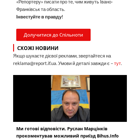
«Репортеру» писати про те, чим живуть Івано-
Франківськ та область.
Інвестуйте в правду!
Долучитися до Спільноти
СХОЖІ НОВИНИ
Якщо шукаєте дієвої реклами, звертайтеся на
reklama@report.if.ua. Умови й деталі завжди є –
тут
.
Ми готові відповісти. Руслан Марцінків
прокоментував можливий приїзд Bihus.Info