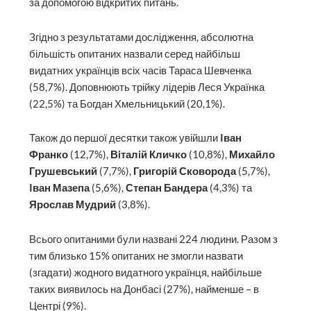
за допомогою відкритих питань.
Згідно з результатами дослідження, абсолютна
більшість опитаних назвали серед найбільш
видатних українців всіх часів Тараса Шевченка
(58,7%). Доповнюють трійку лідерів Леся Українка
(22,5%) та Богдан Хмельницький (20,1%).
Також до першої десятки також увійшли
Iван
Франко
(12,7%),
Вiталiй Кличко
(10,8%),
Михайло
Грушевський
(7,7%),
Григорiй Сковорода
(5,7%),
Iван Мазепа
(5,6%),
Степан Бандера
(4,3%) та
Ярослав Мудрий
(3,8%).
Всього опитаними були названі 224 людини. Разом з
тим близько 15% опитаних не змогли назвати
(згадати) жодного видатного українця, найбільше
таких виявилось на Донбасі (27%), найменше – в
Центрі (9%).