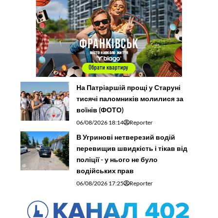
На Патріаршій прощі у Старуні
тисячі паломників молилися за
воїнів (ФОТО)
06/08/2026 18:14
Reporter
В Угринові нетверезий водій
перевищив швидкість і тікав від
поліції - у нього не було
водійських прав
06/08/2026 17:25
Reporter