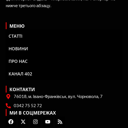
нижче третього абзацу.
МЕНЮ
СТАТТІ
НОВИНИ
ПРО НАС
КАНАЛ 402
КОНТАКТИ
76018, м. Івано-Франківськ, вул. Чорновола, 7
0342 75 52 72
МИ В СОЦМЕРЕЖАХ
F
X
I
Y
R
a
-
n
o
s