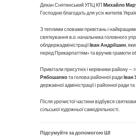
Декан Снятинський УПЦ КП
Михайло Мар
Господню благодать для усіх жителів Украї
З теплими словами привітань і найкращим
святкування в.о. начальника головного уп
облдержадміністрації
Іван Андріїшин
, як
перед Прикарпаттям» та вручив грамоти обл
Привітали присутніх і керівники району — 
Рябошапко
та голова районної ради
Іван 
державної адміністрації і районної ради та
Після урочистої частини відбувся святкови
сільської художньої самодіяльності.
Підсумуйте за допомогою ШІ