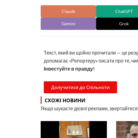
Claude
ChatGPT
Gemini
Grok
Текст, який ви щойно прочитали — це рез
допомагає «Репортеру» писати про те, чим
Інвестуйте в правду!
Долучитися до Спільноти
СХОЖІ НОВИНИ
Якщо шукаєте дієвої реклами, звертайтеся н