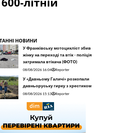
600-літній
ТАННІ НОВИНИ
У Франківську мотоцикліст збив
жінку на переході та втік - поліція
затримала втікача (ФОТО)
08/08/2026 16:04
Reporter
У «Давньому Галичі» розкопали
давньоруську гирку з хрестиком
08/08/2026 15:13
Reporter