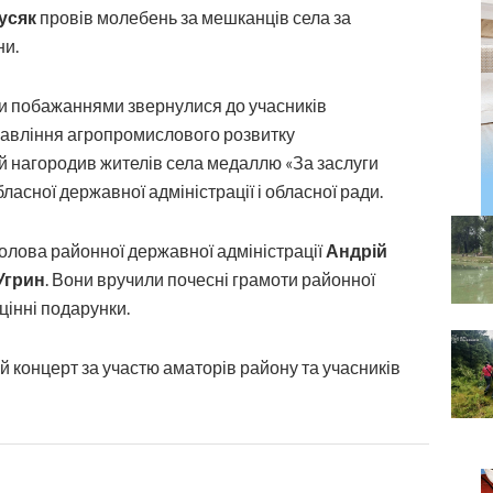
усяк
провів молебень за мешканців села за
ни.
и побажаннями звернулися до учасників
равління агропромислового розвитку
ий нагородив жителів села медаллю «За заслуги
асної державної адміністрації і обласної ради.
голова районної державної адміністрації
Андрій
Угрин
. Вони вручили почесні грамоти районної
 цінні подарунки.
й концерт за участю аматорів району та учасників