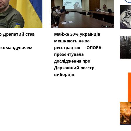
 Драпатий став
Майже 30% українців
мешкають не за
окомандувачем
реєстрацією — ОПОРА
презентувала
дослідження про
Державний реєстр
виборців