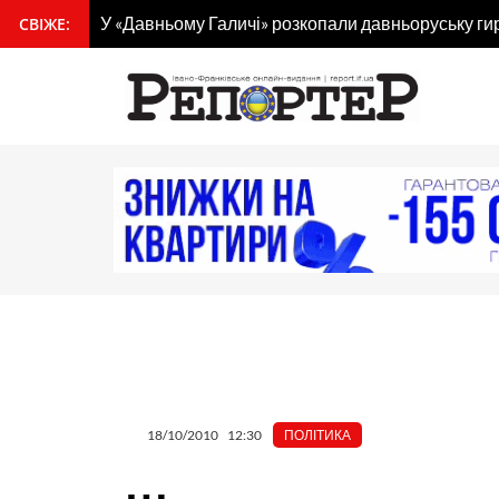
Перейти
У «Давньому Галичі» розкопали давньоруську ги
СВІЖЕ:
вмісту
до
вмісту
18/10/2010
12:30
ПОЛІТИКА