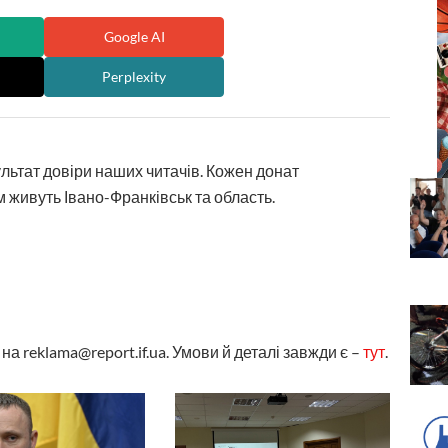
Google AI
Perplexity
ультат довіри наших читачів. Кожен донат
 живуть Івано-Франківськ та область.
а reklama@report.if.ua. Умови й деталі завжди є –
тут
.