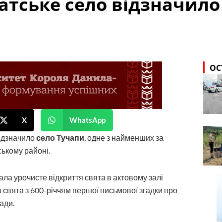
тське село відзначило 
ОС
X
WhatsApp
відзначило
село Тучапи
, одне з найменших за
ському районі.
ала урочисте відкриття свята в актовому залі
в свята з 600-річчям першої письмової згадки про
ади.