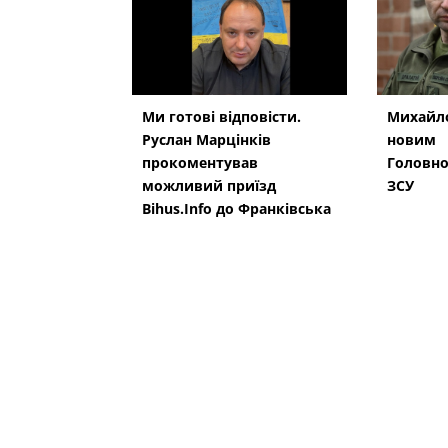
Ми готові відповісти.
Михайло
Руслан Марцінків
новим
прокоментував
Головн
можливий приїзд
ЗСУ
Bihus.Info до Франківська