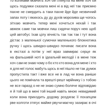
то колінами мовчить хоч би глянула на мене хоч би
щось подумки сказала мені ні а від неї так приємно
пахне не смердить а таки пахне йде йде незвичний
запах поту і якихось ду ду духів морозива ще чогось
зітхаю мовчить тепер мені хочеться нехай і так
авжеж саме так мовчки лиш сидячи поруч нею щоб
цей автобус їхав цілу вічність так так так і тут вона
дістає з маленької сумочки маленького блокнотика
ручку і щось швидко-швидко починає писати вона
в екстазі а потім у неї враз завмирає серце як
на фальшивій ноті в ідеальній мелодії і в мене теж
хоч сам не знаю чому о бо хто хто вона для мене і хто
я для неї голос мабуть щось в неї пішло не так думок
пропустила такт і вже все не в лад чи вона раніше
цього не помічала та врешті-решт мрійнику і з тобою
не все гаразд о не не знаю сумно боляче відповідаю
я й той що в мені той інший навіть мною невидимий
коли вона приходить додому роздягає її похапцем
рве колготи зтягує майже рвучи маєчку зазирає в очі