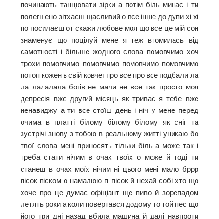
починають танцювати зірки а потім біль минає і ти
полегшено зітхаєш щасливий о все інше до дупи хі хі
по посилаєш от скажи любове моя що все це мій сон
знаменує що поцілуй мене я теж втомилась від
самотності і більше жодного слова помовчимо хоч
трохи помовчимо помовчимо помовчимо помовчимо
потоп кожен в свій ковчег про все про все подбали ла
ла лалалала богів не мали не все так просто моя
депресія вже другий місяць як триває я тебе вже
ненавиджу а ти все стоїш день і ніч у мене перед
очима в платті білому білому білому як сніг та
зустрічі знову з тобою в реальному житті уникаю бо
твої слова мені приносять тільки біль а може так і
треба стати нічим в очах твоїх о може й тоді ти
станеш в очах моїх нічим ні цього мені мало бррр
пісок піском о намалюю пі пісок й нехай собі хто що
хоче про це думає офіціант ще пиво й зорепадом
летять роки а коли повертався додому то той пес що
його три дні назад вбила машина й далі навпроти