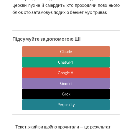
церкви пухне й смердить хто проходячи повз нього
блює хто затамовує подих о бенкет мух триває
Підсумуйте за допомогою ШІ
Claude
ChatGPT
Google AI
Gemini
Grok
Perplexity
Текст, який ви щойно прочитали — це результат