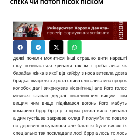
СПЕКА ЧИ ПОТОП ПІСОК ПІСКОМ
деякі почали молитися інші страшно вити нарешті
шоу починається кричали так їм і треба лиса як
барабан жінка в якої від кайфу з носа витекла довга
бридка шмаркля а з рота слина сли сли слина пророк
колобок далі викрикував нісенітниці але його голос
мінявся ставав дедалі пискливішим вищим тим
вищим чим вище піднімався вогонь його мабуть
комарило бррр бр р р р юрма ревла вила кричала
а дим густішав закривав огляд й полум?я по повзло
по деревині посувалося але багаття були високі їх
спеціально так поскладали лосі бррр а лось то лось