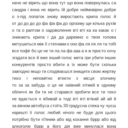
наче не вірить що вона тут що вона повернулась са
сандра і вона не вірить їй добре неймовірно добре
о з-під лопаток знову виростають крила голос й
от до до до до фа фа фа до оргазму ще кілька рухів
о та о раптом о задоволення вті вті ка ка какає о і
зникають крила і да да даремно о твоя голова
метушиться між її стегнами о ооо фа ля ля ля та тобі
все пофіг бо це не ти ла ла фа ааа а я ж просто хочу
згадати все й вже інший голос мета гри убити інших
конкурентів просто вбити а їх може бути скільки
завгодно якщо ти сподіваєшся знищити свою жертву
тихо і непомітно втекти з місця злочину
то за за забудь о це не наївний хітмей в одному
обличчі як би ти не старався зробити все ти тихо
не вдасться о вбивай а тоді вті вті втікай ай ай й
за вікном автобуса стоїть 30 градусна спека чу чуєш
нарешті її голос любий нічого не буде для цього
потрібно бути п?яним або від кохання бррр або від
алкоголю бррр а його дія вже минулася вона