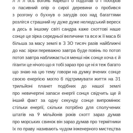
л л л ось вогонь нарешті о подолав о і поборов
о пасивний опір о сирої деревини о пробився
з розгону о бухнув о загудів ооо над багаттями
розлігся страшний ну дуже дуже нелюдський вереск
а десь в іншому світі сандра каже скоттові наше
сонце це зірка середньої величини та все ж її маса бі
більша за масу землі в З ЗО тисяч разів найближчі
до нас зірки переважно завтра буде повінь по потоп
потоп завтра наближається менші ніж сонце хоча є й
гіганти це нічого що я тобі зараз про це ні я теж багато
що знаю на цю тему говори на думку вчених сонце
своєю енергією могло б підтримувати життя на 31
трильйоні планет подібних до нашої землі
про невичерпні запаси енергії сонця свідчить ще й
інший факт за одну секунду сонце випромінює
стільки енергії, скільки потрібно для сполучених
штатів на 9 мільйонів років скотт зараз думав
про морських свинок він зараз думав про термітники
їх по праву називають чудом інженерного мистецтва