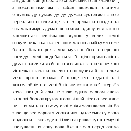
а в долині сонця є багато єврейських клад кладовищ
з похованнями які в кабалі вважають святими
о думаю ду думаю ду ду думаю зустрітися з нею
нереально оскільки це все ж приватна поїздка та
я намагатимусь думаю вона може вдягнутися так що
залишиться невпізнаною думаю у великі темні
о окуляри кап кап капелюшок мадонна мій кумир вже
багато багато років моя муза любов з першого
погляду мені подобається її цілеспрямованість
думаю завдяки якій вона дівчинка з з невеличкого
містечка стала королевою поп-музики й не тільки
мене просто вражає її праце еее ездатність і
життєлюбність а мені б тільки взяти в неї інтерв?ю
хоча навіщо й сам не знаю одним словом спека
в голові бардак кругом пісок вічний пісок а все живе
лиш на мить на ньому свої сліди залишаємо він бо
знає що все марнота марнот яка шукає смислу свого
існування і і знаходить і і життя триває тут в темряві
наступаєш на сапу вона б»є в чоло перед очима