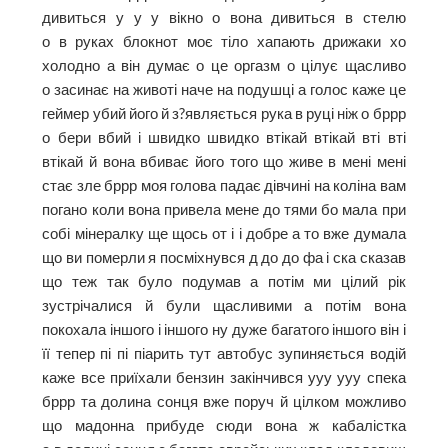
дивиться у у у вікно о вона дивиться в стелю
о в руках блокнот моє тіло хапають дрижаки хо
холодно а він думає о це оргазм о цілує щасливо
о засинає на животі наче на подушці а голос каже це
геймер убий його й з?являється рука в руці ніж о бррр
о бери вбий і швидко швидко втікай втікай вті вті
втікай й вона вбиває його того що живе в мені мені
стає зле бррр моя голова падає дівчині на коліна вам
погано коли вона привела мене до тями бо мала при
собі мінералку ще щось от і і добре а то вже думала
що ви померли я посміхнувся д до до фа і ска сказав
що теж так було подумав а потім ми цілий рік
зустрічалися й були щасливими а потім вона
покохала іншого і іншого ну дуже багатого іншого він і
її тепер пі пі піарить тут автобус зупиняється водій
каже все приїхали бензин закінчився ууу ууу спека
бррр та долина сонця вже поруч й цілком можливо
що мадонна прибуде сюди вона ж кабалістка