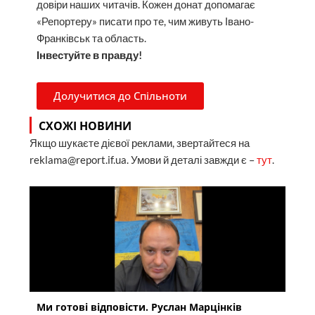
довіри наших читачів. Кожен донат допомагає
«Репортеру» писати про те, чим живуть Івано-
Франківськ та область.
Інвестуйте в правду!
Долучитися до Спільноти
СХОЖІ НОВИНИ
Якщо шукаєте дієвої реклами, звертайтеся на
reklama@report.if.ua. Умови й деталі завжди є –
тут
.
Ми готові відповісти. Руслан Марцінків