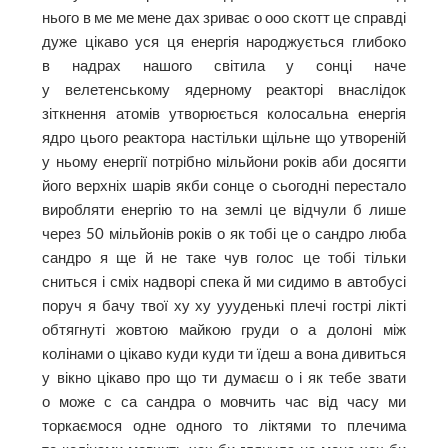
нього в ме ме мене дах зриває о ооо скотт це справді
дуже цікаво уся ця енергія народжується глибоко
в надрах нашого світила у сонці наче
у велетенському ядерному реакторі внаслідок
зіткнення атомів утворюється колосальна енергія
ядро цього реактора настільки щільне що утвореній
у ньому енергії потрібно мільйони років аби досягти
його верхніх шарів якби сонце о сьогодні перестало
виробляти енергію то на землі це відчули б лише
через 50 мільйонів років о як тобі це о сандро люба
сандро я ще й не таке чув голос це тобі тільки
сниться і сміх надворі спека й ми сидимо в автобусі
поруч я бачу твої ху ху уууденькі плечі гострі лікті
обтягнуті жовтою майкою груди о а долоні між
колінами о цікаво куди куди ти їдеш а вона дивиться
у вікно цікаво про що ти думаєш о і як тебе звати
о може с са сандра о мовчить час від часу ми
торкаємося одне одного то ліктями то плечима