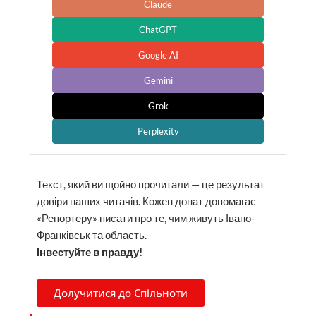
Claude
ChatGPT
Google AI
Gemini
Grok
Perplexity
Текст, який ви щойно прочитали — це результат
довіри наших читачів. Кожен донат допомагає
«Репортеру» писати про те, чим живуть Івано-
Франківськ та область.
Інвестуйте в правду!
Долучитися до Спільноти