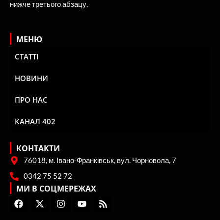
нижче третього абзацу.
МЕНЮ
СТАТТІ
НОВИНИ
ПРО НАС
КАНАЛ 402
КОНТАКТИ
76018, м. Івано-Франківськ, вул. Чорновола, 7
0342 75 52 72
МИ В СОЦМЕРЕЖАХ
F
X
I
Y
R
a
-
n
o
s
c
t
s
u
s