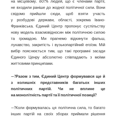
на місцевому. 60?% людей, що є членами партії,
не входили раніше до жодної політичної сили. Вони
свідомо прийшли сюди, щоб взяти участь
у розбудові держави, області, зокрема Івано-
Франківська. Єдиний Центр пропонує суспільству
нову модель взаємовідносин між політичною силою
та громадою. Ми прагнемо відкинути фальш,
лукавство, закритість і вузькопартійний егоїзм. Мій
вибір пояснюється тим, що такі програмні засади
Єдиного Ценру абсолютно співпадають з моїми
життєвими принципами.
—?Разом з тим, Єдиний Центр формувався ще й
з колишніх представників багатьох інших
політичних партій. Чи не вплине це
на монолітність партії та її політичної позиції?
—?Коли формувалась ця політична сила, то багато
інших партій на своїх зборах приймали рішення