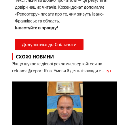
Текст, який ви щойно прочитали — це результат
довіри наших читачів. Кожен донат допомагає
«Репортеру» писати про те, чим живуть Івано-
Франківськ та область.
Інвестуйте в правду!
Долучитися до Спільноти
СХОЖІ НОВИНИ
Якщо шукаєте дієвої реклами, звертайтеся на
reklama@report.if.ua. Умови й деталі завжди є –
тут
.