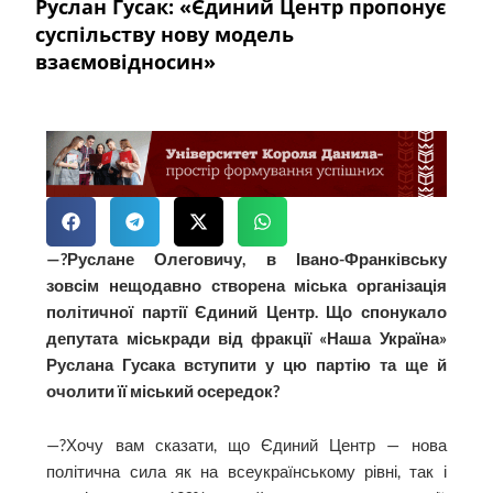
Руслан Гусак: «Єдиний Центр пропонує
суспільству нову модель
взаємовідносин»
—?Руслане Олеговичу, в Івано-Франківську
зовсім нещодавно створена міська організація
політичної партії Єдиний Центр. Що спонукало
депутата міськради від фракції «Наша Україна»
Руслана Гусака вступити у цю партію та ще й
очолити її міський осередок?
—?Хочу вам сказати, що Єдиний Центр — нова
політична сила як на всеукраїнському рівні, так і