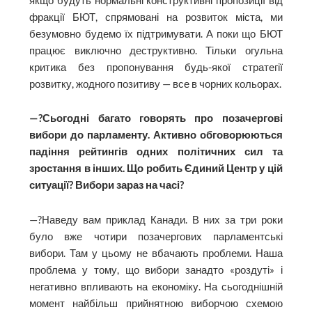
якщо будуть нормальні конструктивні пропозиції від
фракції БЮТ, спрямовані на розвиток міста, ми
безумовно будемо їх підтримувати. А поки що БЮТ
працює виключно деструктивно. Тільки огульна
критика без пропонування будь-якої стратегії
розвитку, жодного позитиву — все в чорних кольорах.
—?Сьогодні багато говорять про позачергові
вибори до парламенту. Активно обговорюються
падіння рейтингів одних політичних сил та
зростання в інших. Що робить Єдиний Центр у цій
ситуації? Вибори зараз на часі?
—?Наведу вам приклад Канади. В них за три роки
було вже чотири позачергових парламентські
вибори. Там у цьому не вбачають проблеми. Наша
проблема у тому, що вибори занадто «роздуті» і
негативно впливають на економіку. На сьогоднішній
момент найбільш прийнятною виборчою схемою