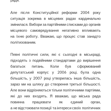
ради.
Але після Конституційної реформи 2004 року
ситуація зокрема в місцевих радах кардинально
змінилася. Вибори за партійними списками до органів
місцевого самоврядування негативно впливають
на їхню роботу. Вважаю, що процес став занадто
політизованим.
Певні політичні сили, які є сьогодні в міськраді,
підходять з подвійними стандартами до вирішення
багатьох питань. Коли був сформований
депутатський корпус у 2006 році, була одна
більшість, у 2007 році утворилась інша більшість,
зараз ми на шляху до створення третьої більшості.
Але вони відрізняються тільки політичними партіями,
які до них входять. Я вважаю, що міська рада
повинна працювати як єдиний орган,
а не відстоювати позиції та інтереси своїх політичних