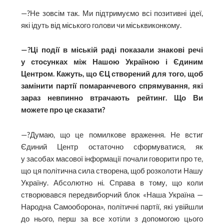
—?Не зовсім так. Ми підтримуємо всі позитивні ідеї,
які ідуть від міського голови чи міськвиконкому.
—?Ці події в міській раді показали знакові речі
у стосунках між Нашою Україною і Єдиним
Центром. Кажуть, що ЄЦ створений для того, щоб
замінити партії помаранчевого спрямування, які
зараз невпинно втрачають рейтинг. Що Ви
можете про це сказати?
—?Думаю, що це помилкове враження. Не встиг
Єдиний Центр остаточно сформуватися, як
у засобах масової інформації почали говорити про те,
що ця політична сила створена, щоб розколоти Нашу
Україну. Абсолютно ні. Справа в тому, що коли
створювався передвиборчий блок «Наша Україна —
Народна Самооборона», політичні партії, які увійшли
до нього, перш за все хотіли з допомогою цього