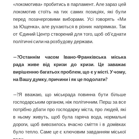
«локомотива» пробитись в парламент. Але зараз цей
локомотив стоїть на тих самих позиціях, які були
перед позачерговими виборами. Усі говорять «Ми
за Ющенка», але рухаються в різних напрямках. Так
от Єдиний Центр створений для того, щоб об’єднати
політичні сили на розбудову держави.
—?Останнім часом Івано-Франківська міська
рада живе від кризи до кризи. Це заважає
вирішенню багатьох проблем, що є у місті. У чому,
на Вашу думку, причини і як це подолати?
—?Я вважаю, що міськрада повинна бути більше
господарським органом, ніж політичним. Перш за все
потрібно дбати про господарку міста, про людей, які
в ньому живуть, щоб була гаряча вода, нормальні
дороги, щоб вивозилось вчасно сміття і в домівках
було тепло. Саме це є ключовим завданням міської