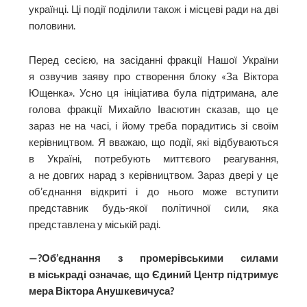
українці. Ці події поділили також і місцеві ради на дві
половини.
Перед сесією, на засіданні фракції Нашої України
я озвучив заяву про створення блоку «За Віктора
Ющенка». Усно ця ініціатива була підтримана, але
голова фракції Михайло Івасютин сказав, що це
зараз не на часі, і йому треба порадитись зі своїм
керівництвом. Я вважаю, що події, які відбуваються
в Україні, потребують миттєвого реагування,
а не довгих нарад з керівництвом. Зараз двері у це
об’єднання відкриті і до нього може вступити
представник будь-якої політичної сили, яка
представлена у міській раді.
—?Об’єднання з промерівськими силами
в міськраді означає, що Єдиний Центр підтримує
мера Віктора Анушкевичуса?