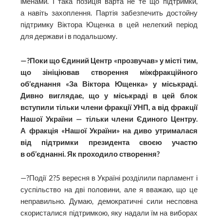
іменами. І така позиція варта не те що підтримки,
а навіть захоплення. Партія забезпечить достойну
підтримку Віктора Ющенка в цей нелегкий період
для держави і в подальшому.
—?Поки що Єдиний Центр «прозвучав» у місті тим,
що зініціював створення міжфракційного
об’єднання «За Віктора Ющенка» у міськраді.
Дивно виглядає, що у міськраді в цей блок
вступили тільки члени фракції УНП, а від фракції
Нашої України — тільки члени Єдиного Центру.
А фракція «Нашої України» на диво утрималася
від підтримки президента своєю участю
в об’єднанні. Як проходило створення?
—?Події 2?5 вересня в Україні розділили парламент і
суспільство на дві половини, але я вважаю, що це
неправильно. Думаю, демократичні сили несповна
скористалися підтримкою, яку надали їм на виборах