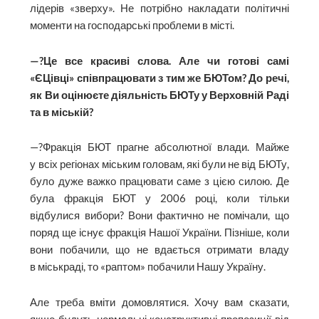
лідерів «зверху». Не потрібно накладати політичні
моменти на господарські проблеми в місті.
—?Це все красиві слова. Але чи готові самі
«ЄЦівці» співпрацювати з тим же БЮТом? До речі,
як Ви оцінюєте діяльність БЮТу у Верховній Раді
та в міській?
—?Фракція БЮТ прагне абсолютної влади. Майже
у всіх регіонах міським головам, які були не від БЮТу,
було дуже важко працювати саме з цією силою. Де
була фракція БЮТ у 2006 році, коли тільки
відбулися вибори? Вони фактично не помічали, що
поряд ще існує фракція Нашої України. Пізніше, коли
вони побачили, що не вдається отримати владу
в міськраді, то «раптом» побачили Нашу Україну.
Але треба вміти домовлятися. Хочу вам сказати,