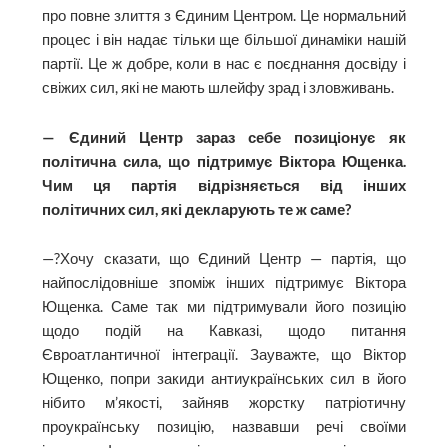
про повне злиття з Єдиним Центром. Це нормальний
процес і він надає тільки ще більшої динаміки нашій
партії. Це ж добре, коли в нас є поєднання досвіду і
свіжих сил, які не мають шлейфу зрад і зловживань.
— Єдиний Центр зараз себе позиціонує як
політична сила, що підтримує Віктора Ющенка.
Чим ця партія відрізняється від інших
політичних сил, які декларують те ж саме?
—?Хочу сказати, що Єдиний Центр — партія, що
найпослідовніше зпоміж інших підтримує Віктора
Ющенка. Саме так ми підтримували його позицію
щодо подій на Кавказі, щодо питання
Євроатлантичної інтеграції. Зауважте, що Віктор
Ющенко, попри закиди антиукраїнських сил в його
нібито м’якості, зайняв жорстку патріотичну
проукраїнську позицію, назвавши речі своїми