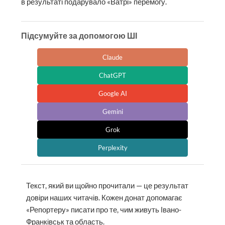
в результаті подарувало «Ватрі» перемогу.
Підсумуйте за допомогою ШІ
Claude
ChatGPT
Google AI
Gemini
Grok
Perplexity
Текст, який ви щойно прочитали — це результат
довіри наших читачів. Кожен донат допомагає
«Репортеру» писати про те, чим живуть Івано-
Франківськ та область.