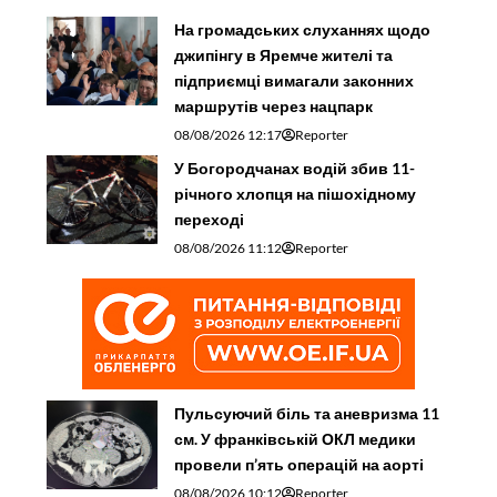
На громадських слуханнях щодо
джипінгу в Яремче житeлі та
підприємці вимагали законних
маршрутів через нацпарк
08/08/2026 12:17
Reporter
У Богородчанах водій збив 11-
річного хлопця на пішохідному
переході
08/08/2026 11:12
Reporter
Пульсуючий біль та аневризма 11
см. У франківській ОКЛ медики
провели п’ять операцій на аорті
08/08/2026 10:12
Reporter