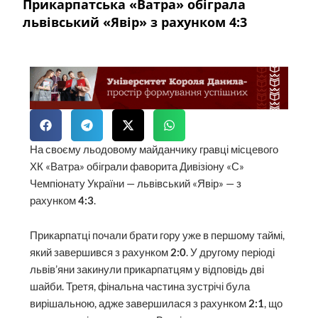
Прикарпатська «Ватра» обіграла
львівський «Явір» з рахунком 4:3
На своєму льодовому майданчику гравці місцевого
ХК «Ватра» обіграли фаворита Дивізіону «С»
Чемпіонату України — львівський «Явір» — з
рахунком
4:3
.
Прикарпатці почали брати гору уже в першому таймі,
який завершився з рахунком
2:0
. У другому періоді
львів’яни закинули прикарпатцям у відповідь дві
шайби. Третя, фінальна частина зустрічі була
вирішальною, адже завершилася з рахунком
2:1
, що