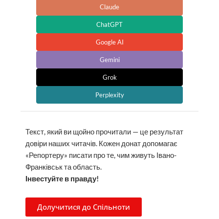
Claude
ChatGPT
Google AI
Gemini
Grok
Perplexity
Текст, який ви щойно прочитали — це результат
довіри наших читачів. Кожен донат допомагає
«Репортеру» писати про те, чим живуть Івано-
Франківськ та область.
Інвестуйте в правду!
Долучитися до Спільноти