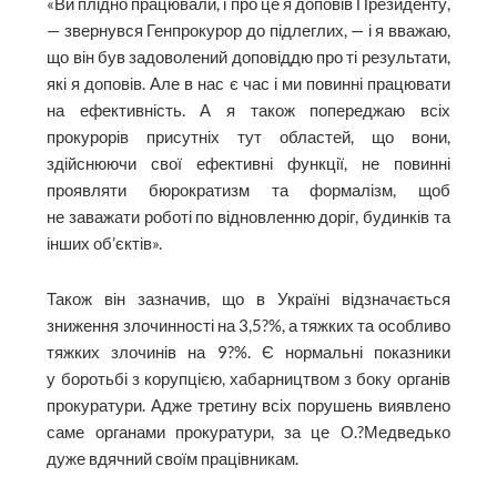
«Ви плідно працювали, і про це я доповів Президенту,
— звернувся Генпрокурор до підлеглих, — і я вважаю,
що він був задоволений доповіддю про ті результати,
які я доповів. Але в нас є час і ми повинні прац­ювати
на ефективність. А я також попереджаю всіх
прокурорів присутніх тут областей, що вони,
здійснюючи свої ефективні функції, не повинні
проявляти бюрократизм та формалізм, щоб
не заважати роботі по відновленню доріг, будинків та
інших об’єктів».
Також він зазначив, що в Україні відзначається
зниження злочинності на 3,5?%, а тяжких та особливо
тяжких злочинів на 9?%. Є нормальні показники
у боротьбі з корупцією, хабарництвом з боку органів
прокуратури. Адже третину всіх порушень виявлено
саме органами прокуратури, за це О.?Ме­дведько
дуже вдячний своїм працівникам.