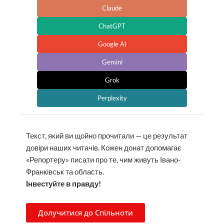
Claude
ChatGPT
Google AI
Gemini
Grok
Perplexity
Текст, який ви щойно прочитали — це результат
довіри наших читачів. Кожен донат допомагає
«Репортеру» писати про те, чим живуть Івано-
Франківськ та область.
Інвестуйте в правду!
Долучитися до Спільноти