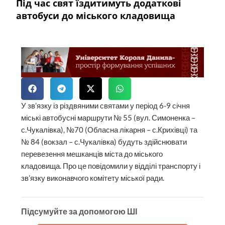
Під час свят їздитимуть додаткові
автобуси до міського кладовища
У зв’язку із різдвяними святами у період 6-9 січня
міські автобусні маршрути № 55 (вул. Симоненка –
с.Чукалівка), №70 (Обласна лікарня – с.Крихівці) та
№ 84 (вокзал – с.Чукалівка) будуть здійснювати
перевезення мешканців міста до міського
кладовища. Про це повідомили у відділі транспорту і
зв’язку виконавчого комітету міської ради.
Підсумуйте за допомогою ШІ