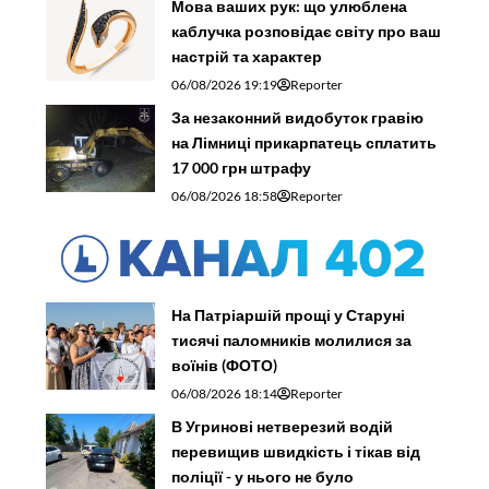
Мова ваших рук: що улюблена
каблучка розповідає світу про ваш
настрій та характер
06/08/2026 19:19
Reporter
За незаконний видобуток гравію
на Лімниці прикарпатець сплатить
17 000 грн штрафу
06/08/2026 18:58
Reporter
На Патріаршій прощі у Старуні
тисячі паломників молилися за
воїнів (ФОТО)
06/08/2026 18:14
Reporter
В Угринові нетверезий водій
перевищив швидкість і тікав від
поліції - у нього не було