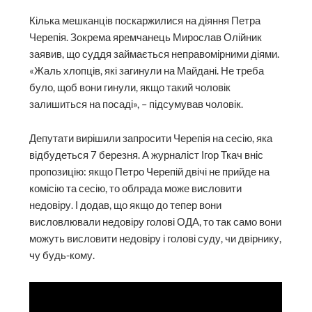
Кілька мешканців поскаржилися на діяння Петра
Черепія. Зокрема яремчанець Мирослав Олійник
заявив, що суддя займається неправомірними діями.
«Жаль хлопців, які загинули на Майдані. Не треба
було, щоб вони гинули, якщо такий чоловік
залишиться на посаді», – підсумував чоловік.
Депутати вирішили запросити Черепія на сесію, яка
відбудеться 7 березня. А журналіст Ігор Ткач вніс
пропозицію: якщо Петро Черепій двічі не прийде на
комісію та сесію, то облрада може висловити
недовіру. І додав, що якщо до тепер вони
висловлювали недовіру голові ОДА, то так само вони
можуть висловити недовіру і голові суду, чи двірнику,
чу будь-кому.