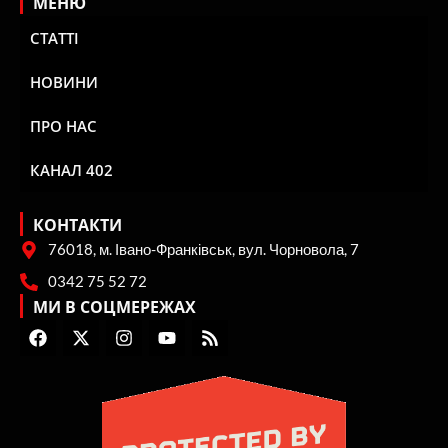
МЕНЮ
СТАТТІ
НОВИНИ
ПРО НАС
КАНАЛ 402
КОНТАКТИ
76018, м. Івано-Франківськ, вул. Чорновола, 7
0342 75 52 72
МИ В СОЦМЕРЕЖАХ
F
X
I
Y
R
a
-
n
o
s
c
t
s
u
s
e
w
t
t
b
i
a
u
o
t
g
b
o
t
r
e