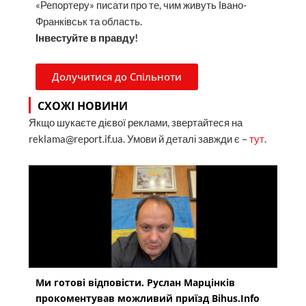
«Репортеру» писати про те, чим живуть Івано-
Франківськ та область.
Інвестуйте в правду!
Долучитися до Спільноти
СХОЖІ НОВИНИ
Якщо шукаєте дієвої реклами, звертайтеся на
reklama@report.if.ua. Умови й деталі завжди є –
тут
.
Ми готові відповісти. Руслан Марцінків
прокоментував можливий приїзд Bihus.Info