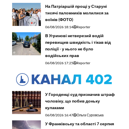
На Патріаршій прощі у Старуні
тисячі паломників молилися за
воїнів (ФОТО)
06/08/2026 18:14
Reporter
В Угринові нетверезий водій
перевищив швидкість і тікав від
поліції - у нього не було
водійських прав
06/08/2026 17:25
Reporter
У Городенці суд призначив штраф
чоловіку, що побив доньку
кулаками
06/08/2026 16:47
Ольга Суровська
У Франківську та області 7 серпня