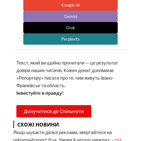
Google AI
Gemini
Grok
Perplexity
Текст, який ви щойно прочитали — це результат
довіри наших читачів. Кожен донат допомагає
«Репортеру» писати про те, чим живуть Івано-
Франківськ та область.
Інвестуйте в правду!
Долучитися до Спільноти
СХОЖІ НОВИНИ
Якщо шукаєте дієвої реклами, звертайтеся на
reklama@report.if.ua. Умови й деталі завжди є –
тут
.