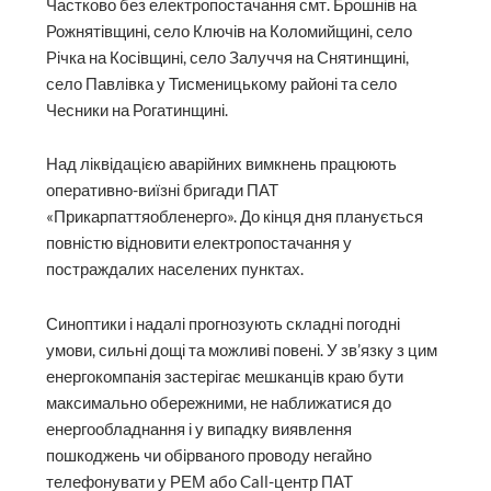
Частково без електропостачання смт. Брошнів на
Рожнятівщині, село Ключів на Коломийщині, село
Річка на Косівщині, село Залуччя на Снятинщині,
село Павлівка у Тисменицькому районі та село
Чесники на Рогатинщині.
Над ліквідацією аварійних вимкнень працюють
оперативно-виїзні бригади ПАТ
«Прикарпаттяобленерго». До кінця дня планується
повністю відновити електропостачання у
постраждалих населених пунктах.
Синоптики і надалі прогнозують складні погодні
умови, сильні дощі та можливі повені. У зв’язку з цим
енергокомпанія застерігає мешканців краю бути
максимально обережними, не наближатися до
енергообладнання і у випадку виявлення
пошкоджень чи обірваного проводу негайно
телефонувати у РЕМ або Call-центр ПАТ