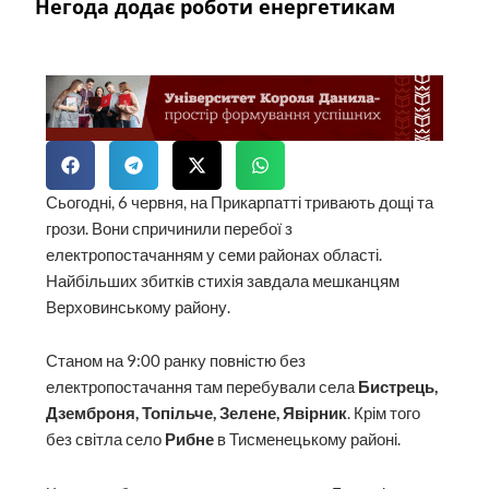
Негода додає роботи енергетикам
Сьогодні, 6 червня, на Прикарпатті тривають дощі та
грози. Вони спричинили перебої з
електропостачанням у семи районах області.
Найбільших збитків стихія завдала мешканцям
Верховинському району.
Станом на 9:00 ранку повністю без
електропостачання там перебували села
Бистрець,
Дземброня, Топільче, Зелене, Явірник
. Крім того
без світла село
Рибне
в Тисменецькому районі.