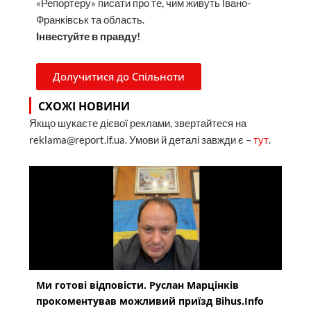
«Репортеру» писати про те, чим живуть Івано-
Франківськ та область.
Інвестуйте в правду!
Долучитися до Спільноти
СХОЖІ НОВИНИ
Якщо шукаєте дієвої реклами, звертайтеся на
reklama@report.if.ua. Умови й деталі завжди є –
тут
.
Ми готові відповісти. Руслан Марцінків
прокоментував можливий приїзд Bihus.Info