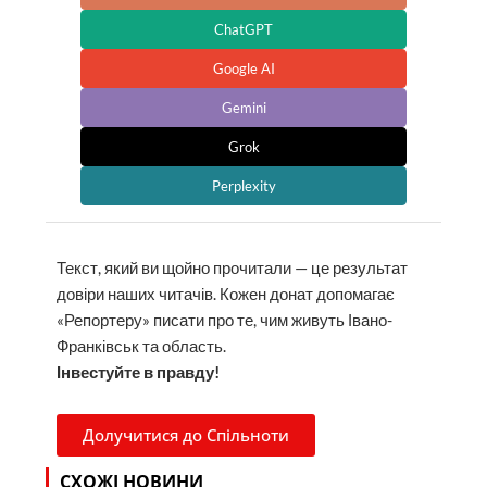
ChatGPT
Google AI
Gemini
Grok
Perplexity
Текст, який ви щойно прочитали — це результат
довіри наших читачів. Кожен донат допомагає
«Репортеру» писати про те, чим живуть Івано-
Франківськ та область.
Інвестуйте в правду!
Долучитися до Спільноти
СХОЖІ НОВИНИ