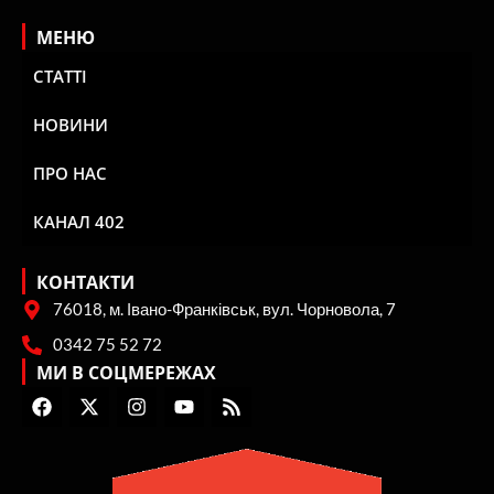
МЕНЮ
СТАТТІ
НОВИНИ
ПРО НАС
КАНАЛ 402
КОНТАКТИ
76018, м. Івано-Франківськ, вул. Чорновола, 7
0342 75 52 72
МИ В СОЦМЕРЕЖАХ
F
X
I
Y
R
a
-
n
o
s
c
t
s
u
s
e
w
t
t
b
i
a
u