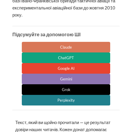
базі Івано-Франківської бригади тактичної авіації та
експериментальної авіаційної бази до жовтня 2010
року.
Підсумуйте за допомогою ШІ
Claude
ChatGPT
Google AI
Gemini
Grok
Perplexity
Текст, який ви щойно прочитали — це результат
довіри наших читачів. Кожен донат допомагає