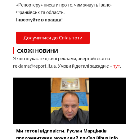
«Репортеру» писати про те, чим живуть Івано-
Франківськ та область.
Інвестуйте в правду!
Долучитися до Спільноти
СХОЖІ НОВИНИ
Якщо шукаєте дієвої реклами, звертайтеся на
reklama@report.if.ua. Умови й деталі завжди є –
тут
.
Ми готові відповісти. Руслан Марцінків
прокоментував можливий приїзд Bihus.Info