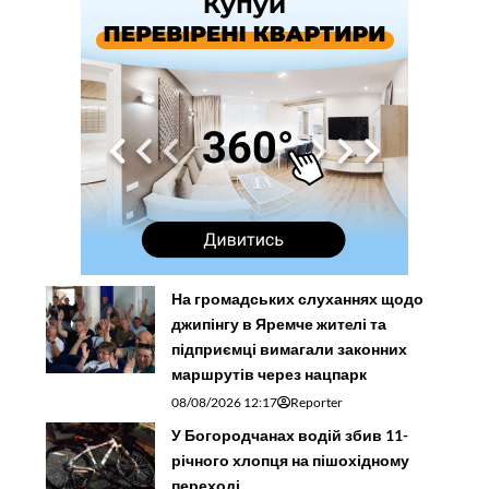
На громадських слуханнях щодо
джипінгу в Яремче житeлі та
підприємці вимагали законних
маршрутів через нацпарк
08/08/2026 12:17
Reporter
У Богородчанах водій збив 11-
річного хлопця на пішохідному
переході